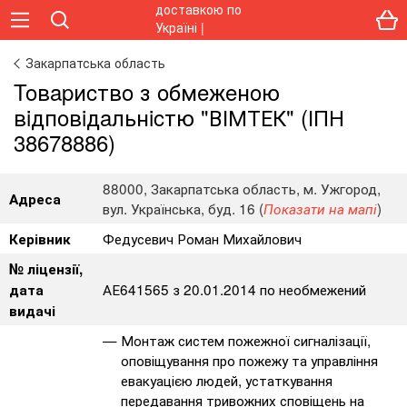
Закарпатська область
Toвapиcтвo з oбмeжeнoю
вiдпoвiдaльнicтю "ВІМТЕК" (ІПН
38678886)
88000, Закарпатська область, м. Ужгород,
Адреса
вул. Українська, буд. 16 (
)
Показати на мапі
Федусевич Роман Михайлович
Керівник
№ ліцензії,
АЕ641565 з 20.01.2014 по необмежений
дата
видачі
Монтаж систем пожежної сигналізації,
оповіщування про пожежу та управління
евакуацією людей, устаткування
передавання тривожних сповіщень на