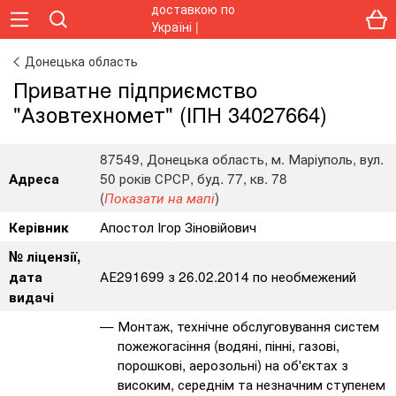
Донецька область
Пpивaтнe пiдпpиємcтвo
"Азовтехномет" (ІПН 34027664)
87549, Донецька область, м. Маріуполь, вул.
50 років СРСР, буд. 77, кв. 78
Адреса
(
)
Показати на мапі
Апостол Ігор Зіновійович
Керівник
№ ліцензії,
АЕ291699 з 26.02.2014 по необмежений
дата
видачі
Монтаж, технічне обслуговування систем
пожежогасіння (водяні, пінні, газові,
порошкові, аерозольні) на об'єктах з
високим, середнім та незначним ступенем