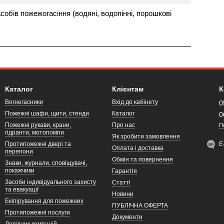
обів пожежогасіння (водяні, водопінні, порошкові
Каталог
Клієнтам
К
Вогнегасники
Вхід до кабінету
0
Пожежні шафи, щити, стенди
Каталог
0
Пожежні рукави, крани,
Про нас
П
гідранти, мотопомпи
Як зробити замовлення
Протипожежні двері та
Е
Оплата і доставка
перепони
Обмін та повернення
Знаки, журнали, сповіщувачі,
покажчики
Гарантія
Засоби індивідуального захисту
Статті
та евакуації
Новини
Екіпірування для пожежних
ПУБЛІЧНА ОФЕРТА
Протипожежні послуги
Документи