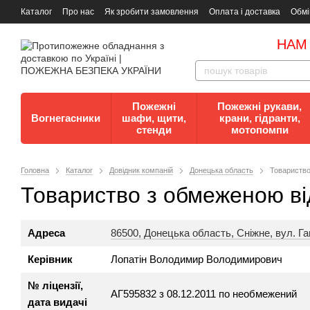
Каталог
Про нас
Як зробити замовлення
Оплата і доставка
Обмі
Документи
Контакти
Документи з пожежної безпеки
НАМ
Пожежні
Пожежні рукави,
Вогнегасники
шафи, щити,
крани, гідранти,
стенди
мотопомпи
Головна
Каталог
Довідник компаній
Донецька область
Товариство
Товариство з обмеженою ві
Адреса
86500, Донецька область, Сніжне, вул. Гаг
Керівник
Лопатін Володимир Володимирович
№ ліцензії,
АГ595832 з 08.12.2011 по необмежений
дата видачі