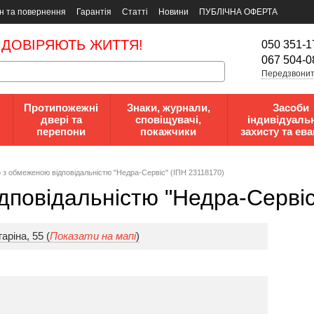
н та повернення
Гарантія
Статті
Новини
ПУБЛІЧНА ОФЕРТА
 ДОВІРЯЮТЬ ЖИТТЯ!
050 351-1
067 504-0
Передзвонит
Протипожежні
Знаки, журнали,
Засоби
двері та
сповіщувачі,
індивідуаль
перепони
покажчики
захисту та ева
 з обмеженою відповідальністю "Недра-Сервіс" (ІПН 23118170)
дповідальністю "Недра-Сервіс
аріна, 55 (
Показати на мапі
)