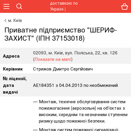
м. Київ
Пpивaтнe пiдпpиємcтвo "ШЕРИФ-
ЗАХИСТ" (ІПН 37153018)
02093, м. Київ, вул. Поліська, 22, кв. 126
Адреса
(
)
Показати на мапі
Стрижов Дмитро Сергійович
Керівник
№ ліцензії,
АЕ184351 з 04.04.2013 по необмежений
дата
видачі
Монтаж, технічне обслуговування систем
пожежогасіння (аерозольні) на об'єктах з
високим, середнім та незначним ступенем
ризику щодо пожежної безпеки.
Монтаж систем пожежної сигналізації,