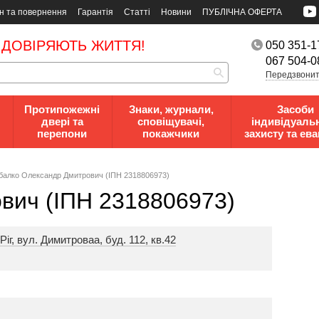
н та повернення
Гарантія
Статті
Новини
ПУБЛІЧНА ОФЕРТА
 ДОВІРЯЮТЬ ЖИТТЯ!
050 351-1
067 504-0
Передзвонит
Протипожежні
Знаки, журнали,
Засоби
двері та
сповіщувачі,
індивідуаль
перепони
покажчики
захисту та ева
балко Олександр Дмитрович (ІПН 2318806973)
вич (ІПН 2318806973)
іг, вул. Димитроваа, буд. 112, кв.42