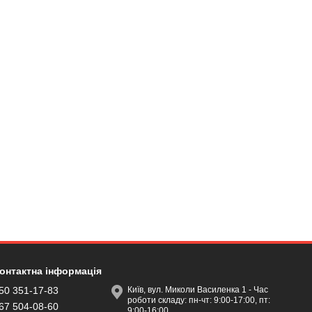
онтактна інформація
50 351-17-83
Київ, вул. Миколи Василенка 1 - Час
роботи складу: пн-чт: 9:00-17:00, пт:
67 504-08-60
9:00-16:00