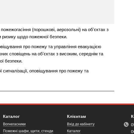
пожежогасіння (порошкові, аерозольні) на об'єктах з
м ризику щодо пожежної безпеки.
овіщування про пожежу та управління евакуацією
их сповіщень на об'єктах з високим, середнім та
ї безпеки.
 сигналізації, оповіщування про пожежу та
Каталог
Клієнтам
К
Вогнегасники
Вхід до кабінету
0
Пожежні шафи, щити, стенди
Каталог
0