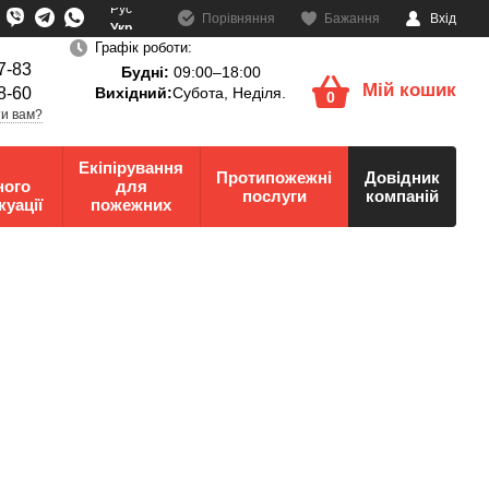
Рус
Порівняння
Бажання
Вхід
Укр
Графік роботи:
7-83
Будні:
09:00–18:00
Мій кошик
8-60
Вихідний:
Субота, Неділя.
0
и вам?
Екіпірування
Протипожежні
Довідник
ного
для
послуги
компаній
куації
пожежних