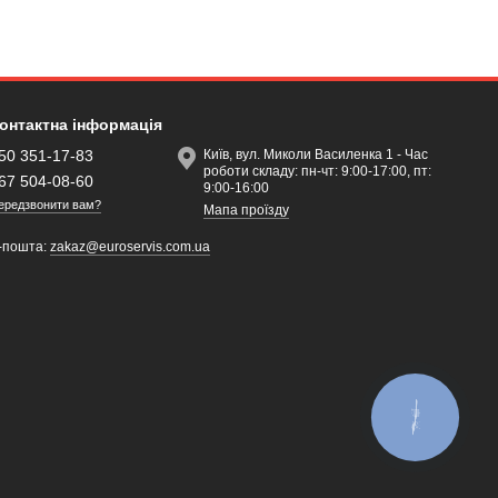
онтактна інформація
50 351-17-83
Київ, вул. Миколи Василенка 1 - Час
роботи складу: пн-чт: 9:00-17:00, пт:
67 504-08-60
9:00-16:00
ередзвонити вам?
Мапа проїзду
-пошта:
zakaz@euroservis.com.ua
КНОПКА
ЗВ'ЯЗКУ