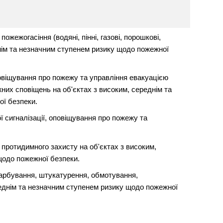
жежогасіння (водяні, пінні, газові, порошкові,
днім та незначним ступенем ризику щодо пожежної
овіщування про пожежу та управління евакуацією
их сповіщень на об'єктах з високим, середнім та
ї безпеки.
 сигналізації, оповіщування про пожежу та
протидимного захисту на об'єктах з високим,
щодо пожежної безпеки.
арбування, штукатурення, обмотування,
реднім та незначним ступенем ризику щодо пожежної