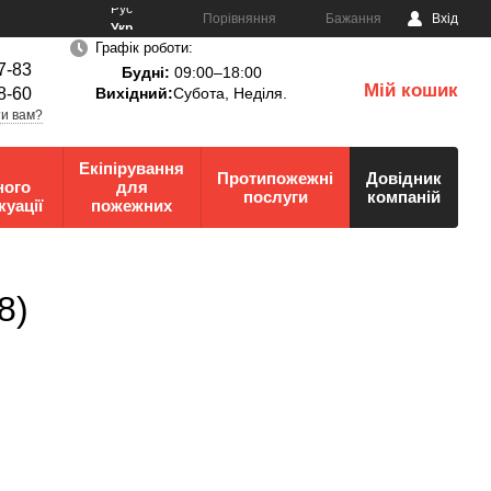
Рус
Порівняння
Бажання
Вхід
Укр
Графік роботи:
7-83
Будні:
09:00–18:00
Мій кошик
8-60
Вихідний:
Субота, Неділя.
0
и вам?
Екіпірування
Протипожежні
Довідник
ного
для
послуги
компаній
куації
пожежних
8)