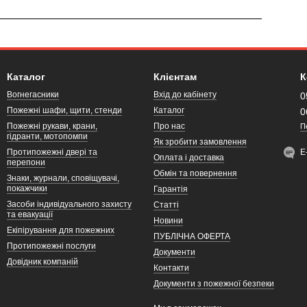
Каталог
Клієнтам
К
Вогнегасники
Вхід до кабінету
0
Пожежні шафи, щити, стенди
Каталог
0
Пожежні рукави, крани,
Про нас
П
гідранти, мотопомпи
Як зробити замовлення
Протипожежні двері та
Е
Оплата і доставка
перепони
Обмін та повернення
Знаки, журнали, сповіщувачі,
покажчики
Гарантія
Засоби індивідуального захисту
Статті
та евакуації
Новини
Екіпірування для пожежних
ПУБЛІЧНА ОФЕРТА
Протипожежні послуги
Документи
Довідник компаній
Контакти
Документи з пожежної безпеки