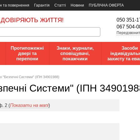
н та повернення
Гарантія
Статті
Новини
ПУБЛІЧНА ОФЕРТА
 ДОВІРЯЮТЬ ЖИТТЯ!
050 351-1
067 504-0
Передзвонит
Протипожежні
Знаки, журнали,
Засоби
двері та
сповіщувачі,
індивідуаль
перепони
покажчики
захисту та ева
o "Безпечні Системи" (ІПН 34901988)
зпечні Системи" (ІПН 3490198
. 2 (
Показати на мапі
)