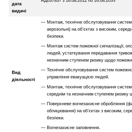
АД037837 з 16.08.2012 по 16.08.2099
дата
видачі
Монтаж, технічне обслуговування систем по
аерозольні) на об'єктах з високим, сере
безпеки.
Монтаж систем пожежної сигналізації, оп
людей, устаткування передавання тривожн
незначним ступенем ризику щодо пожежно
Технічне обслуговування систем пожежної
Вид
управління евакуацією людей.
діяльності
Монтаж, технічне обслуговування систем 
середнім та незначним ступенем ризику 
Поверхневе вогнезахисне обробляння (ф
облицювання) на об'єктах з високим, се
безпеки.
Вогнезахисне заповнення.