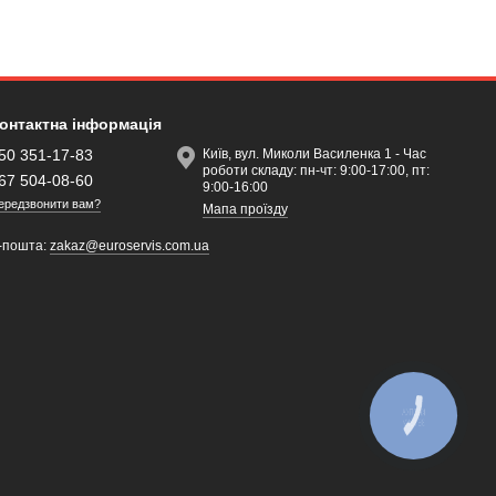
онтактна інформація
50 351-17-83
Київ, вул. Миколи Василенка 1 - Час
роботи складу: пн-чт: 9:00-17:00, пт:
67 504-08-60
9:00-16:00
ередзвонити вам?
Мапа проїзду
-пошта:
zakaz@euroservis.com.ua
КНОПКА
ЗВ'ЯЗКУ