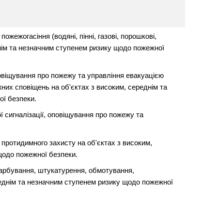
жежогасіння (водяні, пінні, газові, порошкові,
днім та незначним ступенем ризику щодо пожежної
овіщування про пожежу та управління евакуацією
их сповіщень на об'єктах з високим, середнім та
ї безпеки.
 сигналізації, оповіщування про пожежу та
протидимного захисту на об'єктах з високим,
щодо пожежної безпеки.
арбування, штукатурення, обмотування,
реднім та незначним ступенем ризику щодо пожежної