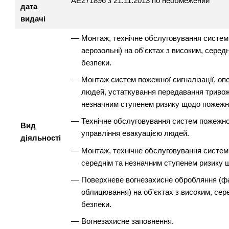
АЕ271896 з 21.11.2013 по необмежений
дата
видачі
Монтаж, технічне обслуговування систем по
аерозольні) на об'єктах з високим, сере
безпеки.
Монтаж систем пожежної сигналізації, оп
людей, устаткування передавання тривожн
незначним ступенем ризику щодо пожежно
Технічне обслуговування систем пожежної
Вид
управління евакуацією людей.
діяльності
Монтаж, технічне обслуговування систем 
середнім та незначним ступенем ризику 
Поверхневе вогнезахисне обробляння (ф
облицювання) на об'єктах з високим, се
безпеки.
Вогнезахисне заповнення.