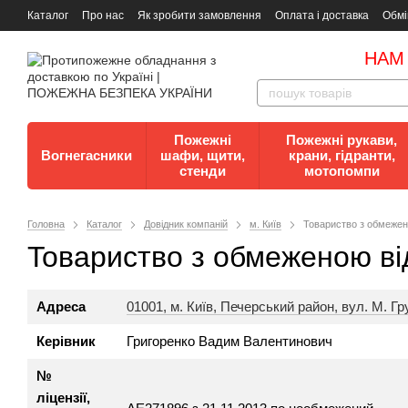
Каталог
Про нас
Як зробити замовлення
Оплата і доставка
Обмі
Документи
Контакти
Документи з пожежної безпеки
НАМ
Пожежні
Пожежні рукави,
Вогнегасники
шафи, щити,
крани, гідранти,
стенди
мотопомпи
Головна
Каталог
Довідник компаній
м. Київ
Toвapиcтвo з oбмeжeн
Toвapиcтвo з oбмeжeнoю вi
Адреса
01001, м. Київ, Печерський район, вул. М. Гр
Керівник
Григоренко Вадим Валентинович
№
ліцензії,