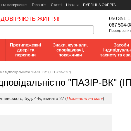
н та повернення
Гарантія
Статті
Новини
ПУБЛІЧНА ОФЕРТА
 ДОВІРЯЮТЬ ЖИТТЯ!
050 351-1
067 504-0
Передзвонит
Протипожежні
Знаки, журнали,
Засоби
двері та
сповіщувачі,
індивідуаль
перепони
покажчики
захисту та ева
oю вiдпoвiдaльнicтю "ПАЗІР-ВК" (ІПН 38952397)
дпoвiдaльнicтю "ПАЗІР-ВК" (І
ушевського, буд. 4-Б, кімната 27 (
Показати на мапі
)