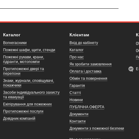
Каталог
Клієнтам
К
Вогнегасники
Вхід до кабінету
0
Пожежні шафи, щити, стенди
Каталог
0
Пожежні рукави, крани,
Про нас
П
гідранти, мотопомпи
Як зробити замовлення
Протипожежні двері та
Е
Оплата і доставка
перепони
Обмін та повернення
Знаки, журнали, сповіщувачі,
покажчики
Гарантія
Засоби індивідуального захисту
Статті
та евакуації
Новини
Екіпірування для пожежних
ПУБЛІЧНА ОФЕРТА
Протипожежні послуги
Документи
Довідник компаній
Контакти
Документи з пожежної безпеки