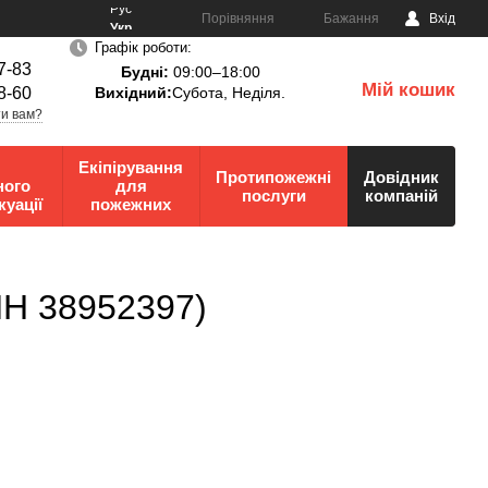
Рус
Порівняння
Бажання
Вхід
Укр
Графік роботи:
7-83
Будні:
09:00–18:00
Мій кошик
8-60
Вихідний:
Субота, Неділя.
0
и вам?
Екіпірування
Протипожежні
Довідник
ного
для
послуги
компаній
куації
пожежних
ПН 38952397)