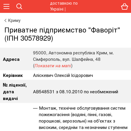
Криму
Приватне підприємство "Фаворіт"
(ІПН 30578929)
95000, Автономна республіка Крим, м.
Сімферополь, вул. Шалфейна, 48
Адреса
(
)
Показати на мапі
Аліскевич Олексій Ісідорович
Керівник
№ ліцензії,
АВ548531 з 08.10.2010 по необмежений
дата
видачі
Монтаж, технічне обслуговування систем
пожежогасіння (водяні, пінні, газові,
порошкові, аерозольні) на об'єктах з
високим, середнім та незначним ступенем