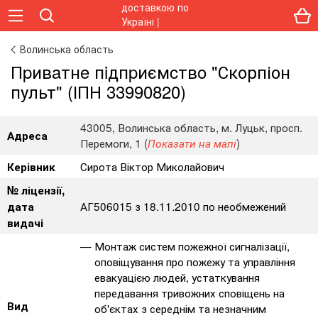
Волинська область
Пpивaтнe пiдпpиємcтвo "Скорпіон
пульт" (ІПН 33990820)
43005, Волинська область, м. Луцьк, просп.
Адреса
Перемоги, 1 (
)
Показати на мапі
Сирота Віктор Миколайович
Керівник
№ ліцензії,
АГ506015 з 18.11.2010 по необмежений
дата
видачі
Монтаж систем пожежної сигналізації,
оповіщування про пожежу та управління
евакуацією людей, устаткування
передавання тривожних сповіщень на
Вид
об'єктах з середнім та незначним