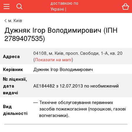
м. Київ
Дужняк Ігор Володимирович (ІПН
2789407535)
04108, м. Київ, просп. Свободи, 1-А, кв. 20
Адреса
(
)
Показати на мапі
Дужняк Ігор Володимирович
Керівник
№ ліцензії,
АЕ184482 з 12.07.2013 по необмежений
дата
видачі
Технічне обслуговування первинних
Вид
засобів пожежогасіння (порошкові, газові
діяльності
вогнегасники).