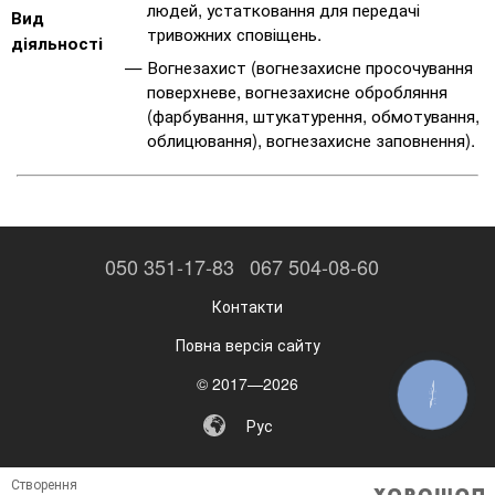
людей, устатковання для передачі
Вид
тривожних сповіщень.
діяльності
Вогнезахист (вогнезахисне просочування
поверхневе, вогнезахисне обробляння
(фарбування, штукатурення, обмотування,
облицювання), вогнезахисне заповнення).
050 351-17-83
067 504-08-60
Контакти
Повна версія сайту
© 2017—2026
КНОПКА
ЗВ'ЯЗКУ
Рус
Створення