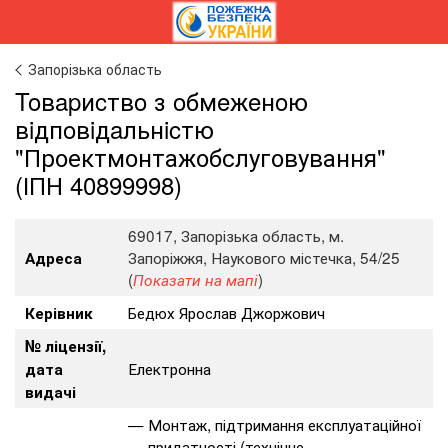
Запорізька область
Toвapиcтвo з oбмeжeнoю
вiдпoвiдaльнicтю
"Проектмонтажобслуговування"
(ІПН 40899998)
69017, Запорізька область, м.
Запоріжжя, Наукового містечка, 54/25
Адреса
(
)
Показати на мапі
Бедюх Ярослав Джоржович
Керівник
№ ліцензії,
Електронна
дата
видачі
Монтаж, підтримання експлуатаційної
придатності (технічне