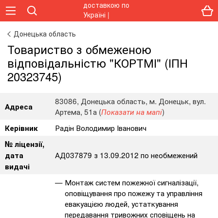
Донецька область
Товариство з обмеженою
відповідальністю "КОРТМІ" (ІПН
20323745)
83086, Донецька область, м. Донецьк, вул.
Адреса
Артема, 51а (
)
Показати на мапі
Радін Володимир Іванович
Керівник
№ ліцензії,
АД037879 з 13.09.2012 по необмежений
дата
видачі
Монтаж систем пожежної сигналізації,
оповіщування про пожежу та управління
евакуацією людей, устаткування
передавання тривожних сповіщень на