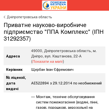
Дніпропетровська область
Приватне науково-виробниче
підприємство "ППА Комплекс" (ІПН
31292357)
49000, Дніпропетровська область, м.
Дніпро, вул. Каштанова, 22-А
Адреса
(
)
Показати на мапі
Щербан Іван Єфремович
Керівник
№ ліцензії,
АЕ522894 з 29.12.2014 по необмежений
дата
видачі
Монтаж, технічне обслуговування
систем пожежогасіння (водяні, пінні,
газові, порошкові, аерозольні) на