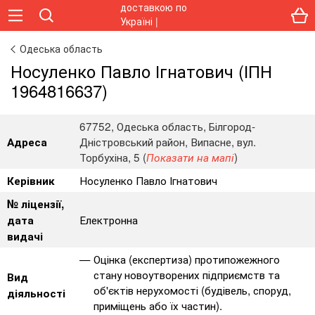
Одеська область
Носуленко Павло Ігнатович (ІПН
1964816637)
67752, Одеська область, Білгород-
Дністровський район, Випасне, вул.
Адреса
Торбухіна, 5 (
)
Показати на мапі
Носуленко Павло Ігнатович
Керівник
№ ліцензії,
Електронна
дата
видачі
Оцінка (експертиза) протипожежного
стану новоутворених підприємств та
Вид
об'єктів нерухомості (будівель, споруд,
діяльності
приміщень або їх частин).