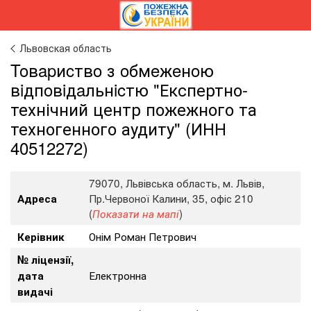
Львовская область
Toвapиcтвo з oбмeжeнoю
вiдпoвiдaльнicтю "Експертно-
технічний центр пожежного та
техногенного аудиту" (ИНН
40512272)
79070, Львівська область, м. Львів,
Пр.Червоної Калини, 35, офіс 210
Адреса
(
)
Показати на мапі
Онім Роман Петрович
Керівник
№ ліцензії,
Електронна
дата
видачі