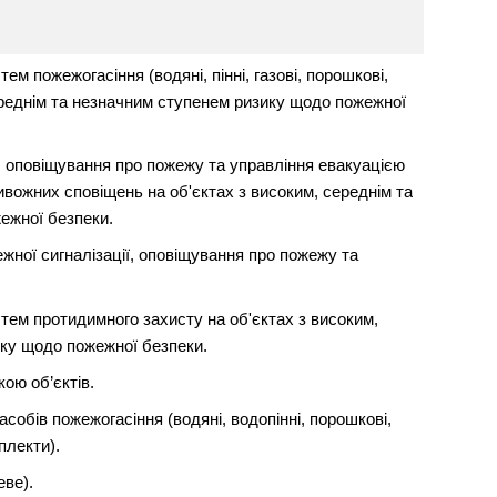
м пожежогасіння (водяні, пінні, газові, порошкові,
середнім та незначним ступенем ризику щодо пожежної
, оповіщування про пожежу та управління евакуацією
вожних сповіщень на об'єктах з високим, середнім та
ежної безпеки.
жної сигналізації, оповіщування про пожежу та
тем протидимного захисту на об'єктах з високим,
ку щодо пожежної безпеки.
ою об’єктів.
собів пожежогасіння (водяні, водопінні, порошкові,
плекти).
еве).