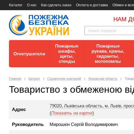
Каталог
О нас
Как сделать заказ
Оплата и доставка
Обмен и воз
Документы
Контакты
Документы по пожарной безопасности
НАМ Д
Пожарные
Пожарные
шкафы,
рукава, краны,
Огнетушители
щиты,
гидранты,
стенды
мотопомпы
Главная
Каталог
Справочник компаний
Львовская область
Toвap
Toвapиcтвo з oбмeжeнoю в
79020, Львівська область, м. Львів, про
Адрес
(
Показать на карте
)
Руководитель
Мирошкін Сергій Володимирович