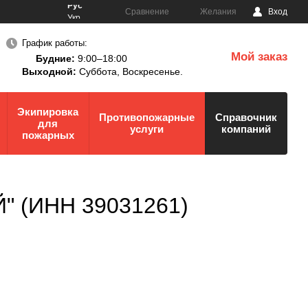
Рус
Сравнение
Желания
Вход
Укр
График работы:
Мой заказ
Будние:
9:00–18:00
0
Выходной:
Суббота,
Воскресенье.
Экипировка
Противопожарные
Справочник
для
услуги
компаний
пожарных
Й" (ИНН 39031261)