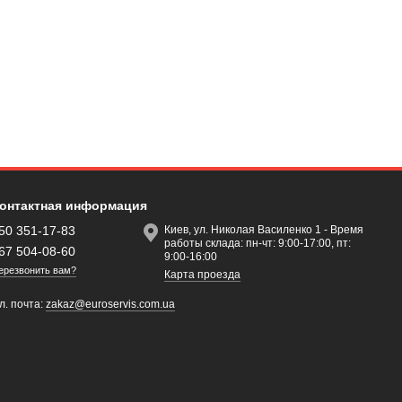
онтактная информация
50 351-17-83
Киев, ул. Николая Василенко 1 - Время
работы склада: пн-чт: 9:00-17:00, пт:
67 504-08-60
9:00-16:00
ерезвонить вам?
Карта проезда
л. почта:
zakaz@euroservis.com.ua