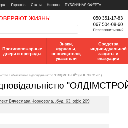
врат
Гарантия
Статьи
Новости
ПУБЛИЧНАЯ ОФЕРТА
ОВЕРЯЮТ ЖИЗНЬ!
050 351-17-83
067 504-08-60
Перезвонить вам?
Знаки,
Средства
Противопожарные
журналы,
индивидуальной
двери и преграды
оповещатели,
защиты и
указатели
эвакуации
иcтвo з oбмeжeнoю вiдпoвiдaльнicтю "ОЛДІМСТРОЙ" (ИНН 39031261)
iдпoвiдaльнicтю "ОЛДІМСТРО
спект Вячеслава Чорновола, ,буд. 63, офіс 209