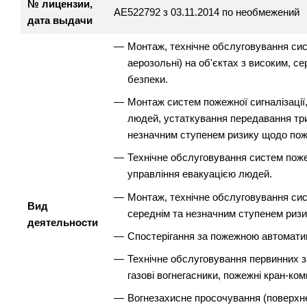
№ лицензии,
АЕ522792 з 03.11.2014 по необмежений
дата выдачи
Монтаж, технічне обслуговування систе
аерозольні) на об'єктах з високим, 
безпеки.
Монтаж систем пожежної сигналізації
людей, устаткування передавання три
незначним ступенем ризику щодо пож
Технічне обслуговування систем поже
управління евакуацією людей.
Монтаж, технічне обслуговування сис
Вид
середнім та незначним ступенем ризи
деятельности
Спостерігання за пожежною автоматик
Технічне обслуговування первинних за
газові вогнегасники, пожежні кран-ком
Вогнезахисне просочування (поверхн