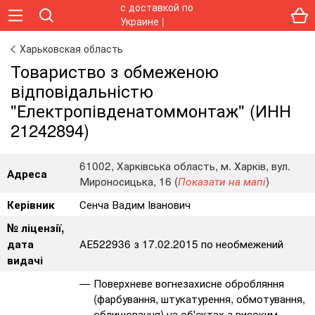
Харьковская область
Товариство з обмеженою
відповідальністю
"Електропівденатоммонтаж" (ИНН
21242894)
61002, Харківська область, м. Харків, вул.
Адреса
Мироносицька, 16 (
)
Показати на мапі
Сенча Вадим Іванович
Керівник
№ ліцензії,
АЕ522936 з 17.02.2015 по необмежений
дата
видачі
Поверхневе вогнезахисне обробляння
(фарбування, штукатурення, обмотування,
облицювання) на об'єктах з високим,