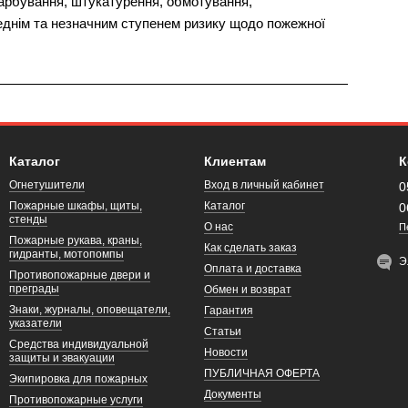
арбування, штукатурення, обмотування,
реднім та незначним ступенем ризику щодо пожежної
Каталог
Клиентам
К
Огнетушители
Вход в личный кабинет
0
Пожарные шкафы, щиты,
Каталог
0
стенды
О нас
П
Пожарные рукава, краны,
Как сделать заказ
гидранты, мотопомпы
Э
Оплата и доставка
Противопожарные двери и
преграды
Обмен и возврат
Знаки, журналы, оповещатели,
Гарантия
указатели
Статьи
Средства индивидуальной
Новости
защиты и эвакуации
ПУБЛИЧНАЯ ОФЕРТА
Экипировка для пожарных
Документы
Противопожарные услуги