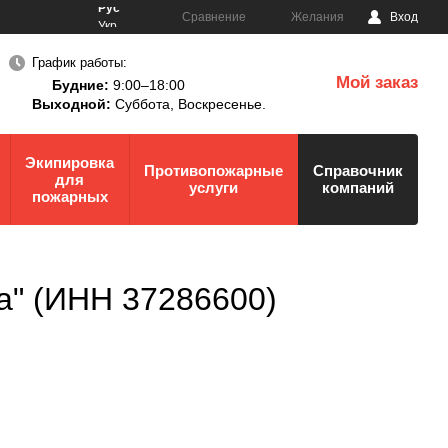
Рус
Сравнение
Желания
Вход
Укр
График работы:
Мой заказ
Будние:
9:00–18:00
0
Выходной:
Суббота,
Воскресенье.
Экипировка
Противопожарные
Справочник
для
услуги
компаний
пожарных
а" (ИНН 37286600)