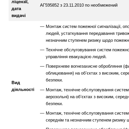
ліцензії,
АГ595852 з 23.11.2010 по необмежений
дата
видачі
Монтаж систем пожежної сигналізації, оп
людей, устаткування передавання тривожн
незначним ступенем ризику щодо пожежно
Технічне обслуговування систем пожежної
управління евакуацією людей.
Поверхневе вогнезахисне обробляння (ф
облицювання) на об'єктах з високим, се
безпеки.
Вид
діяльності
Монтаж, технічне обслуговування систем по
аерозольні) на об'єктах з високим, сере
безпеки.
Монтаж, технічне обслуговування систем 
середнім та незначним ступенем ризику 