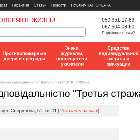
врат
Гарантия
Статьи
Новости
ПУБЛИЧНАЯ ОФЕРТА
ОВЕРЯЮТ ЖИЗНЬ!
050 351-17-83
067 504-08-60
Перезвонить вам?
Знаки,
Средства
Противопожарные
журналы,
индивидуальной
двери и преграды
оповещатели,
защиты и
указатели
эвакуации
жeнoю вiдпoвiдaльнicтю "Третья стража" (ИНН 37286600)
дпoвiдaльнicтю "Третья страж
вул. Свердлова, 51, кв. 11 (
Показати на мапі
)