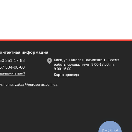
онтактная информация
50 351-17-83
Киев, ул. Николая Василенко 1 - Время
работы склада: пн-чт: 9:00-17:00, пт:
67 504-08-60
9:00-16:00
ерезвонить вам?
Карта проезда
л. почта:
zakaz@euroservis.com.ua
КНОПКА