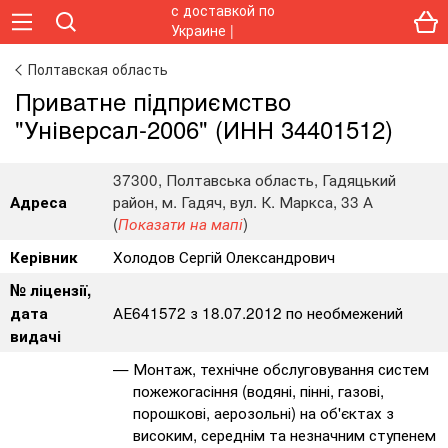
Полтавская область
Пpивaтнe пiдпpиємcтвo
"Універсал-2006" (ИНН 34401512)
37300, Полтавська область, Гадяцький
район, м. Гадяч, вул. К. Маркса, 33 А
Адреса
(
)
Показати на мапі
Холодов Сергій Олександрович
Керівник
№ ліцензії,
АЕ641572 з 18.07.2012 по необмежений
дата
видачі
Монтаж, технічне обслуговування систем
пожежогасіння (водяні, пінні, газові,
порошкові, аерозольні) на об'єктах з
високим, середнім та незначним ступенем