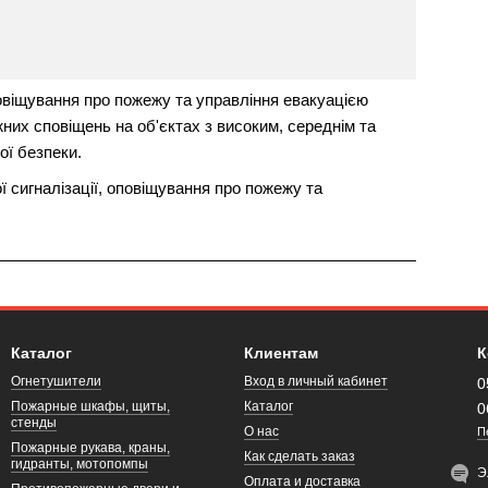
овіщування про пожежу та управління евакуацією
их сповіщень на об'єктах з високим, середнім та
ї безпеки.
 сигналізації, оповіщування про пожежу та
Каталог
Клиентам
К
Огнетушители
Вход в личный кабинет
0
Пожарные шкафы, щиты,
Каталог
0
стенды
О нас
П
Пожарные рукава, краны,
Как сделать заказ
гидранты, мотопомпы
Э
Оплата и доставка