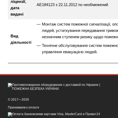
ліцензії,
АЕ184123 з 22.11.2012 по необмежений
дата
видачі
Монтаж систем пожежної сигналізації, оп
людей, устаткування передавання тривожн
Вид
незначним ступенем ризику щодо пожежно
діяльності
Технічне обслуговування систем пожежної
управління евакуацією людей.
© 2017—2026
Принимаем к оплате