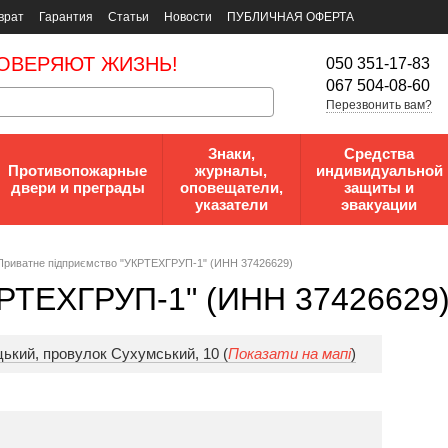
врат
Гарантия
Статьи
Новости
ПУБЛИЧНАЯ ОФЕРТА
ОВЕРЯЮТ ЖИЗНЬ!
050 351-17-83
067 504-08-60
Перезвонить вам?
Знаки,
Средства
Противопожарные
журналы,
индивидуальной
двери и преграды
оповещатели,
защиты и
указатели
эвакуации
Пpивaтнe пiдпpиємcтвo "УКРТЕХГРУП-1" (ИНН 37426629)
КРТЕХГРУП-1" (ИНН 37426629
цький, провулок Сухумський, 10 (
Показати на мапі
)