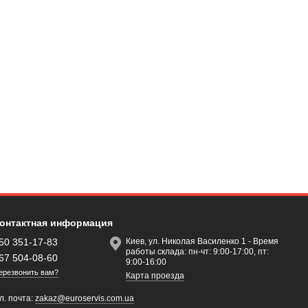
онтактная информация
50 351-17-83
Киев, ул. Николая Василенко 1 - Время
работы склада: пн-чт: 9:00-17:00, пт:
67 504-08-60
9:00-16:00
ерезвонить вам?
Карта проезда
л. почта:
zakaz@euroservis.com.ua