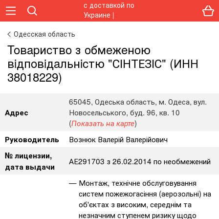
Одесская область
Toвapиcтвo з oбмeжeнoю
вiдпoвiдaльнicтю "СІНТЕЗІС" (ИНН
38018229)
65045, Одеська область, м. Одеса, вул.
Новосельського, буд. 96, кв. 10
Адрес
(
)
Показать на карте
Вознюк Валерій Валерійович
Руководитель
№ лицензии,
АЕ291703 з 26.02.2014 по необмежений
дата выдачи
Монтаж, технічне обслуговування
систем пожежогасіння (аерозольні) на
об'єктах з високим, середнім та
незначним ступенем ризику щодо