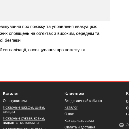
овіщування про пожежу та управління евакуацією
их сповіщень на об'єктах з високим, середнім та
ї безпеки.
 сигналізації, оповіщування про пожежу та
Каталог
Клиентам
К
Огнетушители
Вход в личный кабинет
0
Пожарные шкафы, щиты,
Каталог
0
стенды
О нас
П
Пожарные рукава, краны,
Как сделать заказ
гидранты, мотопомпы
Э
Оплата и доставка