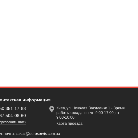
онтактная информация
50 351-17-83
Киев, ул. Николая Василенко 1 - Время
работы склада: пн-чт: 9:00-17:00, пт:
67 504-08-60
9:00-16:00
ерезвонить вам?
Карта проезда
л. почта:
zakaz@euroservis.com.ua