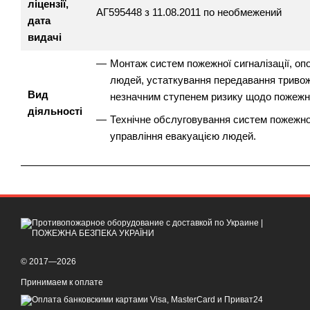
ліцензії,
АГ595448 з 11.08.2011 по необмежений
дата
видачі
Монтаж систем пожежної сигналізації, оп
людей, устаткування передавання тривожн
Вид
незначним ступенем ризику щодо пожежно
діяльності
Технічне обслуговування систем пожежної
управління евакуацією людей.
© 2017—2026
Принимаем к оплате