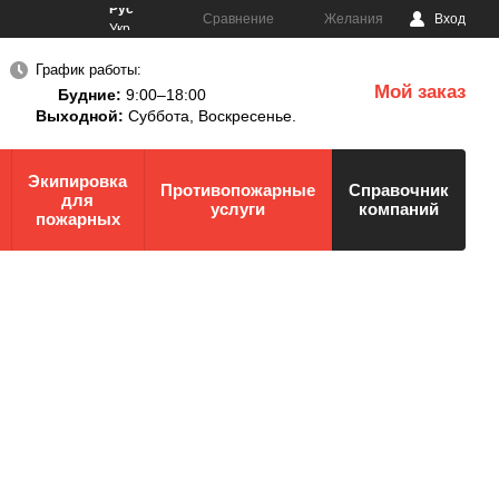
Рус
Сравнение
Желания
Вход
Укр
График работы:
Мой заказ
Будние:
9:00–18:00
0
Выходной:
Суббота,
Воскресенье.
Экипировка
Противопожарные
Справочник
для
услуги
компаний
пожарных