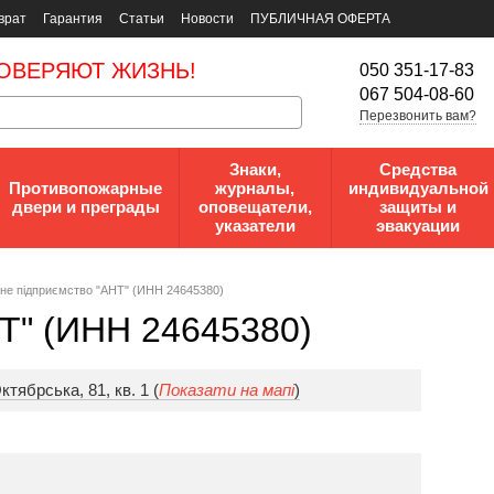
врат
Гарантия
Статьи
Новости
ПУБЛИЧНАЯ ОФЕРТА
ОВЕРЯЮТ ЖИЗНЬ!
050 351-17-83
067 504-08-60
Перезвонить вам?
Знаки,
Средства
Противопожарные
журналы,
индивидуальной
двери и преграды
оповещатели,
защиты и
указатели
эвакуации
не підприємство "АНТ" (ИНН 24645380)
Т" (ИНН 24645380)
тябрська, 81, кв. 1 (
Показати на мапі
)