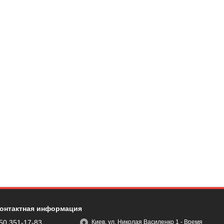
онтактная информация
50 351-17-83
Киев, ул. Николая Василенко 1 - Время