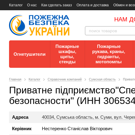
Каталог
О нас
Как сделать заказ
Оплата и доставка
Обмен и воз
Документы
Контакты
Документы по пожарной безопасности
НАМ Д
Пожарные
Пожарные
шкафы,
рукава, краны,
Огнетушители
щиты,
гидранты,
стенды
мотопомпы
Главная
Каталог
Справочник компаний
Сумская область
Приватн
Приватне підприємство"Сп
безопасности" (ИНН 306534
Адреса
40034, Сумська область, м. Суми, вул. Черепін
Керівник
Нестеренко Станіслав Вікторович