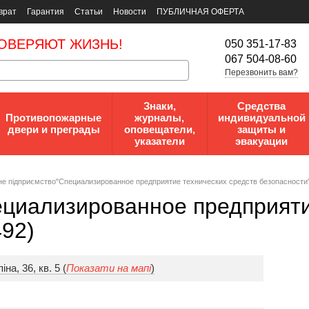
врат
Гарантия
Статьи
Новости
ПУБЛИЧНАЯ ОФЕРТА
ОВЕРЯЮТ ЖИЗНЬ!
050 351-17-83
067 504-08-60
Перезвонить вам?
Знаки,
Средства
Противопожарные
журналы,
индивидуальной
двери и преграды
оповещатели,
защиты и
указатели
эвакуации
е підприємство"Специализированное предприятие технических средств безопасности
ециализированное предприяти
92)
а, 36, кв. 5 (
Показати на мапі
)