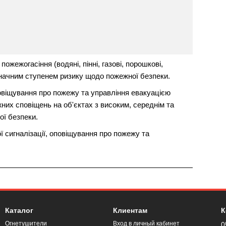
жежогасіння (водяні, пінні, газові, порошкові,
езначним ступенем ризику щодо пожежної безпеки.
овіщування про пожежу та управління евакуацією
их сповіщень на об'єктах з високим, середнім та
ї безпеки.
 сигналізації, оповіщування про пожежу та
Каталог
Клиентам
К
Огнетушители
Вход в личный кабинет
0