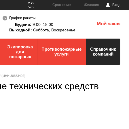
Рус
Сравнение
Желания
Вход
Укр
График работы:
Мой заказ
Будние:
9:00–18:00
0
Выходной:
Суббота,
Воскресенье.
Экипировка
Противопожарные
Справочник
для
услуги
компаний
пожарных
" (ИНН 30653492)
е технических средств