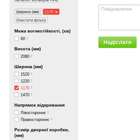
Ширина (мм) :
1170
Очистити фільтр
Межа вогнестійкості, (хв)
60
2
Надіслати
Висота (мм)
2080
2
Ширина (мм)
1520
2
1220
2
1170
2
1470
2
Напрямок відкривання
Лівостороннє
1
Правостороннє
1
Розмір дверної коробки,
(мм)