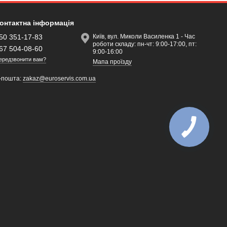
онтактна інформація
50 351-17-83
Київ, вул. Миколи Василенка 1 - Час
роботи складу: пн-чт: 9:00-17:00, пт:
67 504-08-60
9:00-16:00
ередзвонити вам?
Мапа проїзду
-пошта:
zakaz@euroservis.com.ua