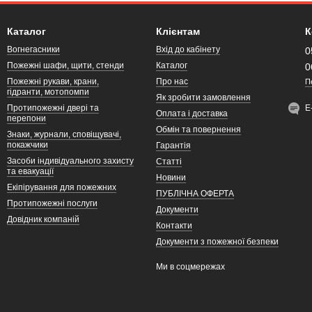
Каталог
Клієнтам
К
Вогнегасники
Вхід до кабінету
0
Пожежні шафи, щити, стенди
Каталог
0
Пожежні рукави, крани,
Про нас
П
гідранти, мотопомпи
Як зробити замовлення
Протипожежні двері та
Е
Оплата і доставка
перепони
Обмін та повернення
Знаки, журнали, сповіщувачі,
покажчики
Гарантія
Засоби індивідуального захисту
Статті
та евакуації
Новини
Екіпірування для пожежних
ПУБЛІЧНА ОФЕРТА
Протипожежні послуги
Документи
Довідник компаній
Контакти
Документи з пожежної безпеки
Ми в соцмережах