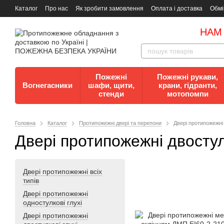
Каталог
Про нас
Як зробити замовлення
Оплата і доставка
Обмі
Документи
Контакти
Документи з пожежної безпеки
НАМ
Пожежні
Пожежні рукави,
Вогнегасники
шафи, щити,
крани, гідранти,
стенди
мотопомпи
Головна
Каталог
Протипожежні двері та перепони
Двері протипожежні 
Двері протипожежні двостул
Двері протипожежні всіх
типів
Двері протипожежні
одностулкові глухі
Двері протипожежні