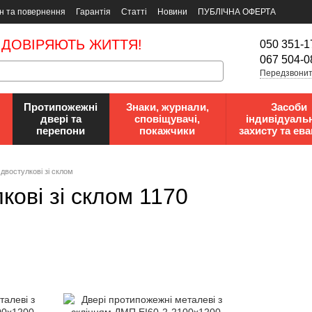
н та повернення
Гарантія
Статті
Новини
ПУБЛІЧНА ОФЕРТА
 ДОВІРЯЮТЬ ЖИТТЯ!
050 351-1
067 504-0
Передзвонит
Протипожежні
Знаки, журнали,
Засоби
двері та
сповіщувачі,
індивідуаль
перепони
покажчики
захисту та ева
двостулкові зі склом
кові зі склом 1170