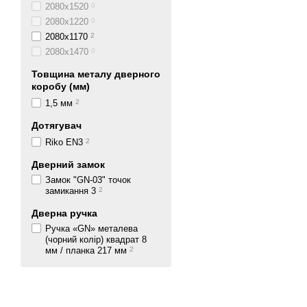
2080x1520
0
2080x1220
0
2080x1170
2
2080x1470
0
Товщина металу дверного
коробу (мм)
1,5 мм
2
Дотягувач
Riko EN3
2
Дверний замок
Замок "GN-03" точок
замикання 3
2
Дверна ручка
Ручка «GN» металева
(чорний колір) квадрат 8
мм / планка 217 мм
2