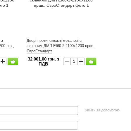
 з
Двері протипожежні металеві з
00 лів.,
склінням ДМП ЕІ60-2-2100x1200 прав.,
ЄвроСтандарт
32 001.00 грн. з
ПДВ
Увійти за допомогою