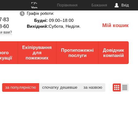
Рус
Порівняння
Бажання
Вхід
Укр
Графік роботи:
7-83
Будні:
09:00–18:00
Мій кошик
8-60
Вихідний:
Субота, Неділя.
0
и вам?
Екіпірування
Протипожежні
Довідник
ного
для
послуги
компаній
куації
пожежних
за популярністю
спочатку дешевше
за назвою