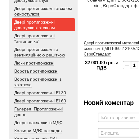
двостулкові глухі
Двері протипожежні зі склом
одностулкові
Двері протипожежні
двостулкові зі склом
Двері протипожежні
"антипаніка"
Двері протипожежні металеві
склінням ДМП ЕІ60-2-2100x12
Двері протипожежні з
ЄвроСтандарт
вентиляційною решіткою
32 001.00 грн. з
Люки протипожежні
ПДВ
Ворота протипожежні
Ворота протипожежні з
хвірткою
Двері протипожежні EI 30
Двері протипожежні EI 60
Новий коментар
Галерея. Протипожежні
двері.
Дверні накладки із МДФ
Кольори МДФ накладок
Каталог кольорів RAL