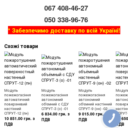
067 408-46-27
050 338-96-76
* Забезпечимо доставку по всій Україні!
Схожі товари
Модуль
Модуль
Модуль
Модул
пожежогасіння
пожежогасіння
пожежогасіння
пожежо
автоматичний
автономний
автономний
автон
поверхневий
об'ємний с СДУ
об'ємний настінний
повер
настінний
СПРУТ-3 (о) -01
СПРУТ-9 (он) -02
настін
СПРУТ-12 (пн)
СПРУТ-
6 834.00 грн. з
9 015.00 грн. з
10 851.00 грн. з
10 650
ПДВ
ПДВ
ПДВ
ПДВ