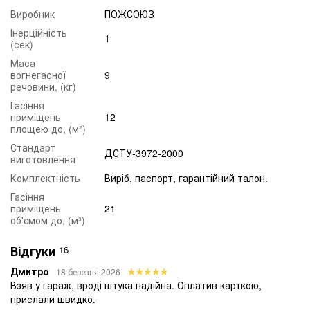
Виробник
ПОЖСОЮЗ
Інерційність
1
(сек)
Маса
вогнегасної
9
речовини, (кг)
Гасіння
приміщень
12
площею до, (м²)
Стандарт
ДСТУ-3972-2000
виготовлення
Комплектність
Виріб, паспорт, гарантійний талон.
Гасіння
приміщень
21
об'ємом до, (м³)
Відгуки
16
Дмитро
18 березня 2026
Взяв у гараж, вроді штука надійна. Оплатив карткою,
прислали швидко.