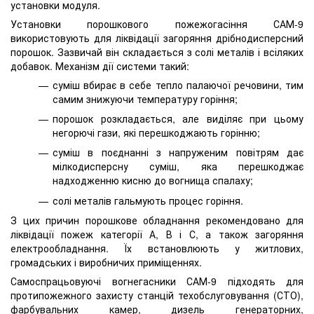
установки модуля.
Установки порошкового пожежогасіння САМ-9
використовують для ліквідації загоряння дрібнодисперсний
порошок. Зазвичай він складається з солі металів і всіляких
добавок. Механізм дії системи такий:
суміш вбирає в себе тепло палаючої речовини, тим
самим знижуючи температуру горіння;
порошок розкладається, але виділяє при цьому
негорючі гази, які перешкоджають горінню;
суміш в поєднанні з напруженим повітрям дає
мілкодисперсну суміш, яка перешкоджає
надходженню кисню до вогнища спалаху;
солі металів гальмують процес горіння.
З цих причин порошкове обладнання рекомендовано для
ліквідації пожеж категорії А, В і С, а також загоряння
електрообладнання. Їх встановлюють у житлових,
громадських і виробничих приміщеннях.
Самоспрацьовуючі вогнегасники САМ-9 підходять для
протипожежного захисту станцій техобслуговування (СТО),
фарбувальних камер, дизель генераторних,