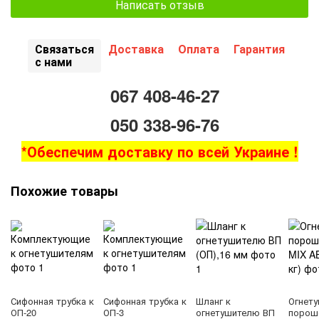
Написать отзыв
Связаться
Доставка
Оплата
Гарантия
с нами
067 408-46-27
050 338-96-76
*Обеспечим доставку по всей Украине !
Похожие товары
Сифонная трубка к
Сифонная трубка к
Шланг к
Огнет
ОП-20
ОП-3
огнетушителю ВП
порош