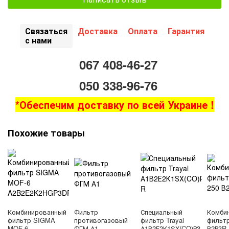
Связаться
Доставка
Оплата
Гарантия
с нами
067 408-46-27
050 338-96-76
*Обеспечим доставку по всей Украине !
Похожие товары
Комбинированный
Фильтр
Специальный
Комби
фильтр SIGMA
противогазовый
фильтр Trayal
фильтр
MOF-6
ФГМ А1
А1В2Е2К1ЅХ(CO)Р3
В2Р3R