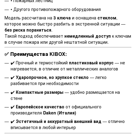
• Пожарных лестниц
• Другого противопожарного оборудования
Модель рассчитана на
3 ключа
и оснащена
стеклом
,
которое можно быстро разбить в экстренной ситуации —
без риска пораниться
.
Такой подход обеспечивает
немедленный доступ
к ключам
в случае пожара или другой нештатной ситуации.
✅
Преимущества KIBOX:
✔️ Прочный и термостойкий
пластиковый корпус
— не
нагревается, в отличие от металлических аналогов
✔️
Ударопрочное, но хрупкое стекло
— легко
разбивается при необходимости
✔️
Компактные размеры
— удобно размещается на
стене
✔️
Европейское качество
от официального
производителя
Daken (Италия)
✔️
Эстетичный и аккуратный внешний вид
— отлично
вписывается в любой интерьер