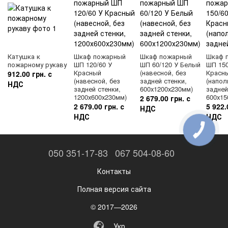
Катушка к
Шкаф пожарный
Шкаф пожарный
Шкаф 
пожарному рукаву
ШП 120/60 У
ШП 60/120 У Белый
ШП 150
Красный
(навесной, без
Красн
912.00 грн. с
(навесной, без
задней стенки,
(напол
НДС
задней стенки,
600х1200х230мм)
задней
1200х600х230мм)
600х15
2 679.00 грн. с
2 679.00 грн. с
5 922.
НДС
НДС
НДС
КНОПКА
ЗВ'ЯЗКУ
050 351-17-83
067 504-08-60
Контакты
Полная версия сайта
© 2017—2026
Укр