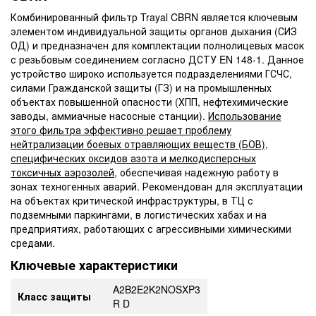
Комбинированный фильтр Trayal CBRN является ключевым
элементом индивидуальной защиты органов дыхания (СИЗ
ОД) и предназначен для комплектации полнолицевых масок
с резьбовым соединением согласно ДСТУ EN 148-1. Данное
устройство широко используется подразделениями ГСЧС,
силами Гражданской защиты (ГЗ) и на промышленных
объектах повышенной опасности (ХПП, нефтехимические
заводы, аммиачные насосные станции).
Использование
этого фильтра эффективно решает проблему
нейтрализации боевых отравляющих веществ (БОВ),
специфических оксидов азота и мелкодисперсных
токсичных аэрозолей
, обеспечивая надежную работу в
зонах техногенных аварий. Рекомендован для эксплуатации
на объектах критической инфраструктуры, в ТЦ с
подземными паркингами, в логистических хабах и на
предприятиях, работающих с агрессивными химическими
средами.
Ключевые характеристики
A2B2E2K2NOSXP3
Класс защиты
R D