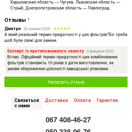
Харьковская область — Чугуев, Львовская область —
Стрый, Днепропетровская область — Павлоград.
Отзывы
1
Дмитро
26 января 2026
А який реальний термін придатності у цих фільтрів?Бо треба
шоб були свіжі для заміни.
Експерт із протипожежного захисту
5 февраля 2026
Вітаю. Офіційний термін придатності цих комбінованих
фільтрів становить 10 років з дати виготовлення, за
умови збереження цілісності заводської упаковки.
Написать отзыв
Связаться
Доставка
Оплата
Гарантия
с нами
067 408-46-27
050 338-96-76