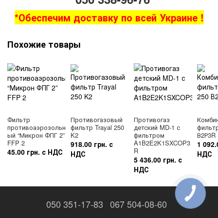
*Обеспечим доставку по всей Украине !
Похожие товары
Фильтр
Противогазовый
Противогаз
Комби
противоаэрозольн
фильтр Trayal 250
детский MD-1 с
фильтр
ый “Микрон ФПГ 2”
K2
фильтром
В2Р3R
FFP 2
A1B2E2K1SXCOP3
918.00 грн. с
1 092.
R
45.00 грн. с НДС
НДС
НДС
5 436.00 грн. с
НДС
КНОПКА
ЗВ'ЯЗКУ
050 351-17-83
067 504-08-60