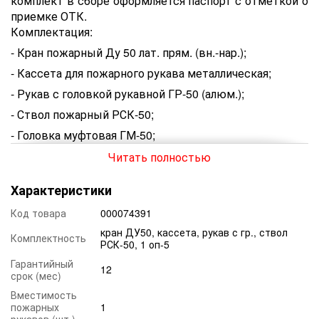
комплект в сборе оформляется паспорт с отметкой о
приемке ОТК.
Комплектация:
- Кран пожарный Ду 50 лат. прям. (вн.-нар.);
- Кассета для пожарного рукава металлическая;
- Рукав с головкой рукавной ГР-50 (алюм.);
- Ствол пожарный РСК-50;
- Головка муфтовая ГМ-50;
- 1 Огнетушитель ВП-5;
Читать полностью
Главным назначением пожарных кран-комплектов
Характеристики
является обеспечение сохранности
противопожарного инвентаря, пожарного крана.
Код товара
000074391
Пожарные кран-комплекты устанавливаются в
кран ДУ50, кассета, рукав с гр., ствол
общественных, жилых, промышленных, торгово-
Комплектность
РСК-50, 1 оп-5
развлекательных и складских зданиях и сооружениях
Гарантийный
в легкодоступных местах, около выходов из зданий, в
12
срок (мес)
общественных вестибюлях, переходах и коридорах.
Вместимость
Шкафы не должны мешать или препятствовать
пожарных
1
эвакуации жильцов, посетителей или персонала из
рукавов (шт.)