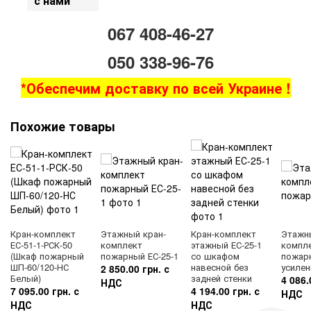
с нами
067 408-46-27
050 338-96-76
*Обеспечим доставку по всей Украине !
Похожие товары
Кран-комплект
Этажный кран-
Кран-комплект
Этажн
ЕС-51-1-РСК-50
комплект
этажный ЕС-25-1
компл
(Шкаф пожарный
пожарный ЕС-25-1
со шкафом
пожарн
ШП-60/120-НС
навесной без
усиле
2 850.00 грн. с
Белый)
задней стенки
4 086.
НДС
7 095.00 грн. с
4 194.00 грн. с
НДС
НДС
НДС