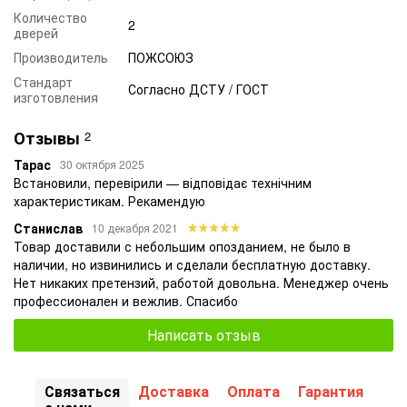
бывают цапковыми и муфтовыми.
Количество
2
дверей
Ручные стволы подачи воды соединяются с
рукавами и служат для создания сплошной
Производитель
ПОЖСОЮЗ
компактной или распыленной водной или пенной
Стандарт
Согласно ДСТУ / ГОСТ
струи, а также создания водяной завесы,
изготовления
защищающей от теплового воздействия во время
эвакуации или тушения пожара. Стволы
Отзывы
2
изготавливаются из пластика или металла и имеют
Тарас
30 октября 2025
различные строение и технические характеристики.
Встановили, перевірили — відповідає технічним
характеристикам. Рекамендую
ПОЖЕЖНА БЕЗПЕКА УКРАЇНИ
Станислав
10 декабря 2021
Товар доставили с небольшим опозданием, не было в
наличии, но извинились и сделали бесплатную доставку.
Нет никаких претензий, работой довольна. Менеджер очень
профессионален и вежлив. Спасибо
Написать отзыв
Связаться
Доставка
Оплата
Гарантия