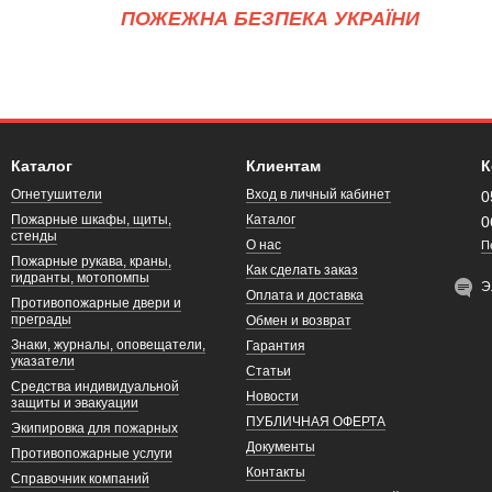
ПОЖЕЖНА БЕЗПЕКА УКРАЇНИ
Каталог
Клиентам
К
Огнетушители
Вход в личный кабинет
0
Пожарные шкафы, щиты,
Каталог
0
стенды
О нас
П
Пожарные рукава, краны,
Как сделать заказ
гидранты, мотопомпы
Э
Оплата и доставка
Противопожарные двери и
преграды
Обмен и возврат
Знаки, журналы, оповещатели,
Гарантия
указатели
Статьи
Средства индивидуальной
Новости
защиты и эвакуации
ПУБЛИЧНАЯ ОФЕРТА
Экипировка для пожарных
Документы
Противопожарные услуги
Контакты
Справочник компаний