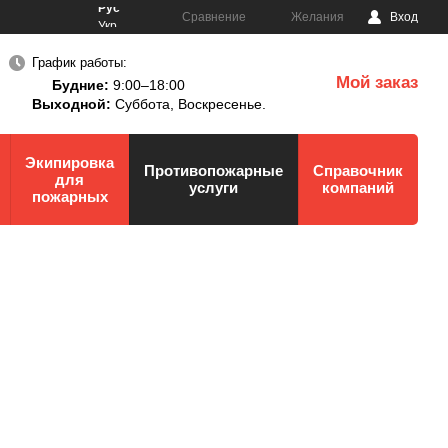
Рус
Сравнение
Желания
Вход
Укр
График работы:
Мой заказ
Будние:
9:00–18:00
0
Выходной:
Суббота,
Воскресенье.
Экипировка
Противопожарные
Справочник
для
услуги
компаний
пожарных