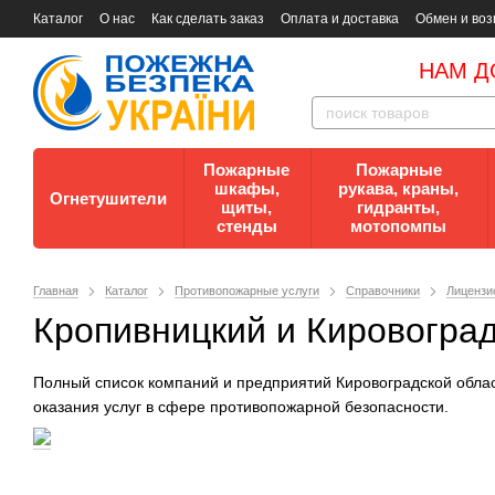
Каталог
О нас
Как сделать заказ
Оплата и доставка
Обмен и воз
Документы
Контакты
Документы по пожарной безопасности
НАМ Д
Пожарные
Пожарные
шкафы,
рукава, краны,
Огнетушители
щиты,
гидранты,
стенды
мотопомпы
Главная
Каталог
Противопожарные услуги
Справочники
Лицензи
Кропивницкий и Кировоград
Полный список компаний и предприятий Кировоградской обла
оказания услуг в сфере противопожарной безопасности.