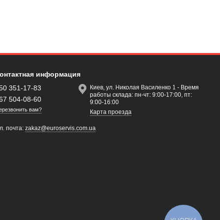
онтактная информация
50 351-17-83
Киев, ул. Николая Василенко 1 - Время
работы склада: пн-чт: 9:00-17:00, пт:
67 504-08-60
9:00-16:00
ерезвонить вам?
Карта проезда
л. почта:
zakaz@euroservis.com.ua