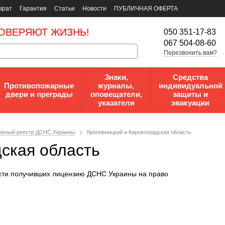
врат
Гарантия
Статьи
Новости
ПУБЛИЧНАЯ ОФЕРТА
ОВЕРЯЮТ ЖИЗНЬ!
050 351-17-83
067 504-08-60
Перезвонить вам?
Знаки,
Средства
Противопожарные
журналы,
индивидуальной
двери и преграды
оповещатели,
защиты и
указатели
эвакуации
онный реестр ДСНС Украины
Кропивницкий и Кировоградская область
ская область
сти получивших лицензию ДСНС Украины на право