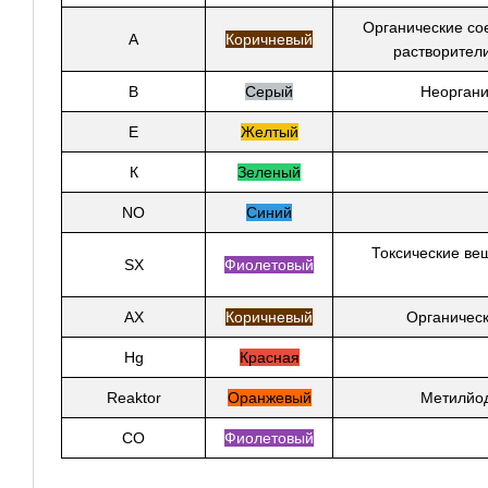
Органические со
А
Коричневый
растворители:
B
Серый
Неорганич
Е
Желтый
К
Зеленый
NO
Синий
Токсические ве
SX
Фиолетовый
AX
Коричневый
Органическ
Hg
Красная
Reaktor
Оранжевый
Метилйод
СО
Фиолетовый