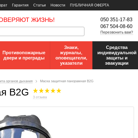
врат
Гарантия
Статьи
Новости
ПУБЛИЧНАЯ ОФЕРТА
ОВЕРЯЮТ ЖИЗНЬ!
050 351-17-83
067 504-08-60
Перезвонить вам?
Знаки,
Средства
Противопожарные
журналы,
индивидуальной
двери и преграды
оповещатели,
защиты и
указатели
эвакуации
ита органов дыхания
Маска защитная панорамная B2G
ая B2G
3 отзыва