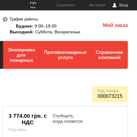
Рус
Сравнение
Желания
Вход
Укр
График работы:
Мой заказ
Будние:
9:00–18:00
0
Выходной:
Суббота,
Воскресенье.
Экипировка
Противопожарные
Справочник
для
услуги
компаний
пожарных
Код товара:
000073215
3 774.00 грн. с
Сообщить,
когда появится
НДС
Под заказ