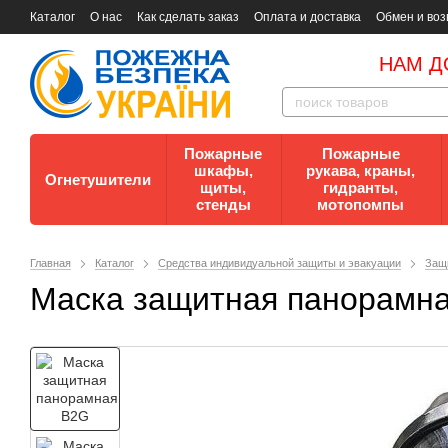
Каталог
О нас
Как сделать заказ
Оплата и доставка
Обмен и воз
Документы
Контакты
Документы по пожарной безопасности
НАМ Д
Пожарные
Пожарные
шкафы,
рукава, краны,
Огнетушители
щиты,
гидранты,
стенды
мотопомпы
Главная
Каталог
Средства индивидуальной защиты и эвакуации
Защ
Маска защитная панорамн