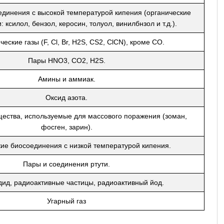
единения с высокой температурой кипения (органические
 ксилол, бензол, керосин, толуол, винилбнзол и т.д.).
еские газы (F, Cl, Br, H2S, CS2, ClCN), кроме СО.
Пары HNO3, CO2, H2S.
Амины и аммиак.
Оксид азота.
щества, используемые для массового поражения (зоман,
фосген, зарин).
ие биосоединения с низкой температурой кипения.
Пары и соединения ртути.
ид, радиоактивные частицы, радиоактивный йод.
Угарный газ