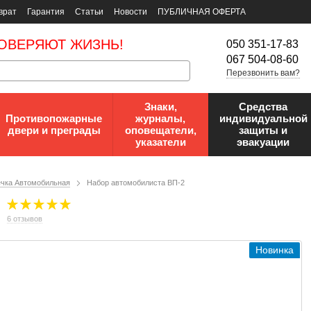
врат
Гарантия
Статьи
Новости
ПУБЛИЧНАЯ ОФЕРТА
ОВЕРЯЮТ ЖИЗНЬ!
050 351-17-83
067 504-08-60
Перезвонить вам?
Знаки,
Средства
Противопожарные
журналы,
индивидуальной
двери и преграды
оповещатели,
защиты и
указатели
эвакуации
ечка Автомобильная
Набор автомобилиста ВП-2
6 отзывов
Новинка