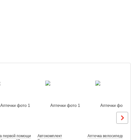
а первой помощи
Автокомплект
Аптечка велосипедиста
А