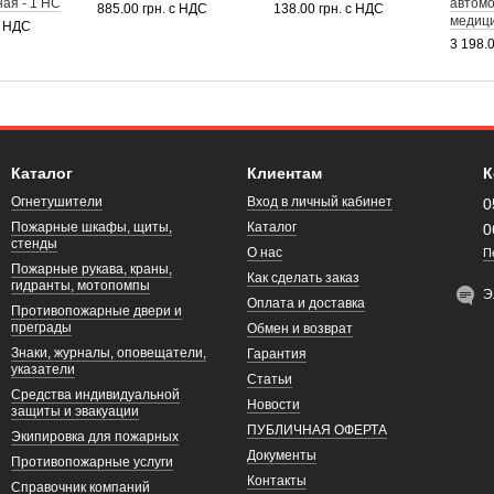
ая - 1 НС
автом
885.00 грн. с НДС
138.00 грн. с НДС
медиц
с НДС
3 198.
Каталог
Клиентам
К
Огнетушители
Вход в личный кабинет
0
Пожарные шкафы, щиты,
Каталог
0
стенды
О нас
П
Пожарные рукава, краны,
Как сделать заказ
гидранты, мотопомпы
Э
Оплата и доставка
Противопожарные двери и
преграды
Обмен и возврат
Знаки, журналы, оповещатели,
Гарантия
указатели
Статьи
Средства индивидуальной
Новости
защиты и эвакуации
ПУБЛИЧНАЯ ОФЕРТА
Экипировка для пожарных
Документы
Противопожарные услуги
Контакты
Справочник компаний