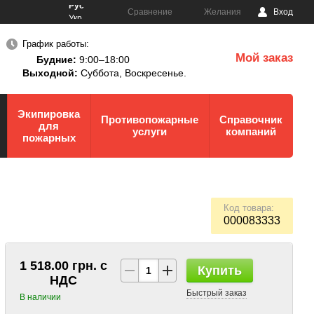
Рус
Сравнение
Желания
Вход
Укр
График работы:
Мой заказ
Будние:
9:00–18:00
0
Выходной:
Суббота,
Воскресенье.
Экипировка
Противопожарные
Справочник
для
услуги
компаний
пожарных
Код товара:
000083333
1 518.00 грн. с
Купить
НДС
Быстрый заказ
В наличии