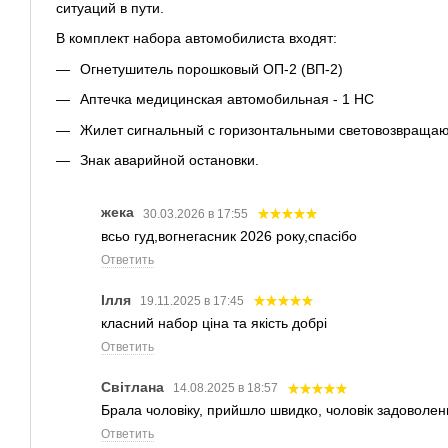
ситуаций в пути.
В комплект набора автомобилиста входят:
Огнетушитель порошковый ОП-2 (ВП-2)
Аптечка медицинская автомобильная - 1 НС
Жилет сигнальный с горизонтальными световозвраща
Знак аварийной остановки.
жека
30.03.2026 в 17:55
всьо гуд,вогнегасник 2026 року,спасібо
Ответить
Ілля
19.11.2025 в 17:45
класний набор ціна та якість добрі
Ответить
Світлана
14.08.2025 в 18:57
Брала чоловіку, прийшло швидко, чоловік задоволен
Ответить