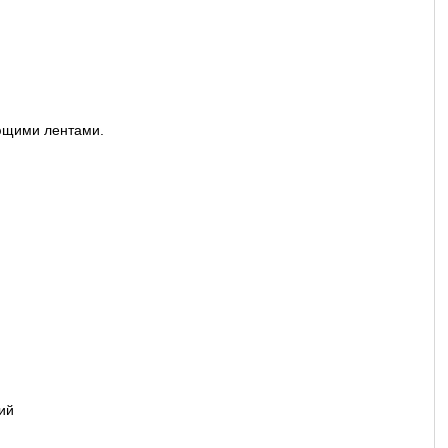
ющими лентами.
ий