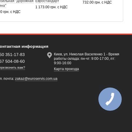
обильная "Дорожная
Евростандарт
№
732.00 грн. с НДС
ина"
Э
1 173.00 грн. с НДС
00 грн. с НДС
2
онтактная информация
50 351-17-83
Киев, ул. Николая Василенко 1 - Время
работы склада: пн-чт: 9:00-17:00, пт:
67 504-08-60
9:00-16:00
ерезвонить вам?
Карта проезда
л. почта:
zakaz@euroservis.com.ua