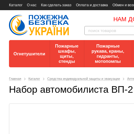
Каталог
О нас
Как сделать заказ
Оплата и доставка
Обмен и воз
Документы
Контакты
Документы по пожарной безопасности
НАМ Д
Пожарные
Пожарные
шкафы,
рукава, краны,
Огнетушители
щиты,
гидранты,
стенды
мотопомпы
Главная
Каталог
Средства индивидуальной защиты и эвакуации
Апт
Набор автомобилиста ВП-2