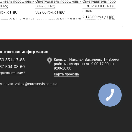
ушитель порошковый
Огнетушитель порошковый
Огнетушитель порошковый
О
ОП-5)
ВП-2 (ОП-2)
FIRE PRO X ВП-1 (ОП-1)
В
сталь
 грн. с НДС
582.00 грн. с НДС
1
2 178.00 грн. с НДС
онтактная информация
50 351-17-83
Киев, ул. Николая Василенко 1 - Время
работы склада: пн-чт: 9:00-17:00, пт:
67 504-08-60
9:00-16:00
ерезвонить вам?
Карта проезда
л. почта:
zakaz@euroservis.com.ua