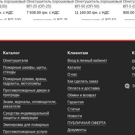
ль порошковый
Огнетушитель порошковый
Огнетушитель порошковый
Огнет
100)
ВП-25 (ОП-25)
ВП-50 (ОП-50)
ВП-5 (
н. с НДС
7 938.00 грн. с НДС
11 160.00 грн. с НДС
900.00
Каталог
Клиентам
К
Огнетушители
Вход в личный кабинет
0
Пожарные шкафы, щиты,
Каталог
0
стенды
О нас
П
Пожарные рукава, краны,
Как сделать заказ
гидранты, мотопомпы
Э
Оплата и доставка
Противопожарные двери и
преграды
Обмен и возврат
Знаки, журналы, оповещатели,
Гарантия
указатели
Статьи
Средства индивидуальной
Новости
защиты и эвакуации
ПУБЛИЧНАЯ ОФЕРТА
Экипировка для пожарных
Документы
Противопожарные услуги