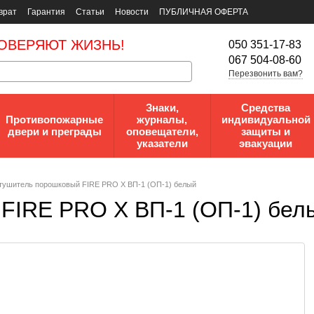
врат
Гарантия
Статьи
Новости
ПУБЛИЧНАЯ ОФЕРТА
ОВЕРЯЮТ ЖИЗНЬ!
050 351-17-83
067 504-08-60
Перезвонить вам?
Знаки,
Средства
Противопожарные
журналы,
индивидуальной
двери и преграды
оповещатели,
защиты и
указатели
эвакуации
тушитель порошковый FIRE PRO X ВП-1 (ОП-1) белый
FIRE PRO X ВП-1 (ОП-1) бел