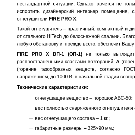
нестандартной ситуации. Однако, хочется не тол
испортить дизайнерский интерьер помещения, с
огнетушители
FIRE PRO X
.
Такой огнетушитель – практичный, компактный и д
от стального HiTech до белоснежной спальни. Бла
любую обстановку и, прежде всего, обеспечит Вашу
FIRE PRO X ВП-1 (ОП-1)
не только выглядит
распространёнными классами возгораний:
А
(горе
(горение газообразных веществ, согласно ГО
напряжением, до 1000 В, в начальной стадии возго
Технические характеристики:
огнетушащее вещество – порошок АВС-50;
вес полностью снаряженного огнетушителя – 
вес огнетушащего состава – 1 кг.;
габаритные размеры – 325×90 мм.;