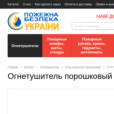
Каталог
О нас
Как сделать заказ
Оплата и доставка
Обмен и воз
Документы
Контакты
Документы по пожарной безопасности
НАМ Д
Пожарные
Пожарные
шкафы,
рукава, краны,
Огнетушители
щиты,
гидранты,
стенды
мотопомпы
Главная
Каталог
Огнетушители
Огнетушители порошковые
Огне
Огнетушитель порошковый 