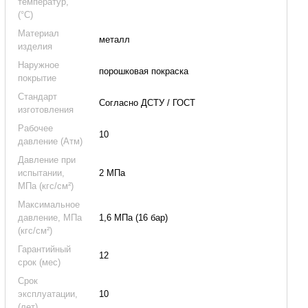
температур,
(°C)
Материал
металл
изделия
Наружное
порошковая покраска
покрытие
Стандарт
Согласно ДСТУ / ГОСТ
изготовления
Рабочее
10
давление (Атм)
Давление при
испытании,
2 МПа
МПа (кгс/см²)
Максимальное
давление, МПа
1,6 МПа (16 бар)
(кгс/см²)
Гарантийный
12
срок (мес)
Срок
эксплуатации,
10
(лет)