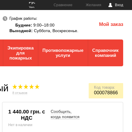
Рус
Сравнение
Желания
Вход
Укр
График работы:
Мой заказ
Будние:
9:00–18:00
0
Выходной:
Суббота,
Воскресенье.
Экипировка
Противопожарные
Справочник
для
услуги
компаний
пожарных
ый
Код товара:
000078866
8 отзывов
1 440.00 грн. с
Сообщить,
когда появится
НДС
Нет в наличии