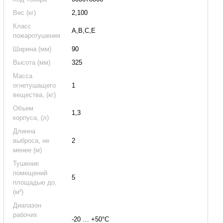
Вес (кг)
2,100
Класс
А,В,С,Е
пожаротушения
Ширина (мм)
90
Высота (мм)
325
Масса
огнетушащего
1
вещества, (кг)
Объем
1,3
корпуса, (л)
Длинна
выброса, не
2
менее (м)
Тушение
помещений
5
площадью до,
(м²)
Диапазон
рабочих
-20 … +50°C