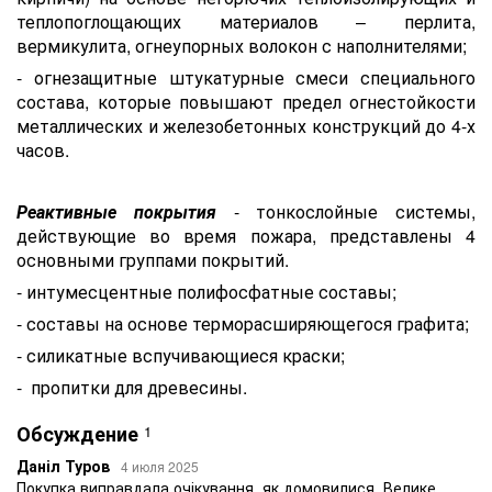
теплопоглощающих материалов – перлита,
вермикулита, огнеупорных волокон с наполнителями;
- огнезащитные штукатурные смеси специального
состава, которые повышают предел огнестойкости
металлических и железобетонных конструкций до 4-х
часов.
Реактивные покрытия
- тонкослойные системы,
действующие во время пожара, представлены 4
основными группами покрытий.
- интумесцентные полифосфатные составы;
- составы на основе терморасширяющегося графита;
- силикатные вспучивающиеся краски;
- пропитки для древесины.
Обсуждение
1
Даніл Туров
4 июля 2025
Покупка виправдала очікування, як домовилися. Велике