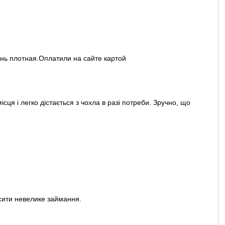
ань плотная.Оплатили на сайте картой
ця і легко дістається з чохла в разі потреби. Зручно, що
сити невелике займання.