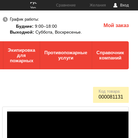
Рус
Сравнение
Желания
Вход
Укр
График работы:
Мой заказ
Будние:
9:00–18:00
0
Выходной:
Суббота,
Воскресенье.
Экипировка
Противопожарные
Справочник
для
услуги
компаний
пожарных
Код товара:
000081131