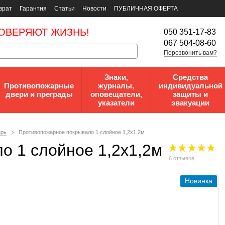
врат
Гарантия
Статьи
Новости
ПУБЛИЧНАЯ ОФЕРТА
ОВЕРЯЮТ ЖИЗНЬ!
050 351-17-83
067 504-08-60
Перезвонить вам?
Знаки,
Средства
Противопожарные
журналы,
индивидуальной
двери и преграды
оповещатели,
защиты и
указатели
эвакуации
арь
Противопожарное покрывало 1 слойное 1,2х1,2м
о 1 слойное 1,2х1,2м
6 отзывов
Новинка