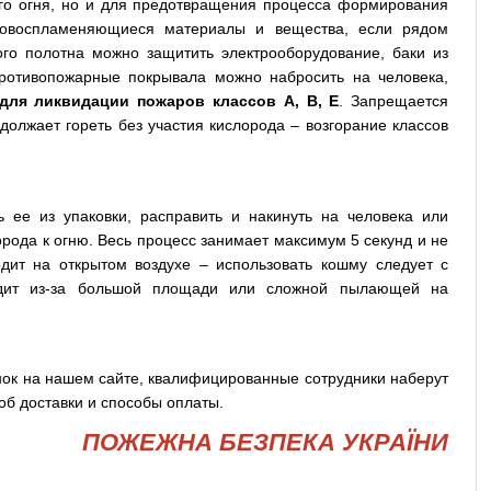
го огня, но и для предотвращения процесса формирования
гковоспламеняющиеся материалы и вещества, если рядом
го полотна можно защитить электрооборудование, баки из
ротивопожарные покрывала можно набросить на человека,
для ликвидации пожаров классов A, B, E
. Запрещается
должает гореть без участия кислорода – возгорание классов
ь ее из упаковки, расправить и накинуть на человека или
рода к огню. Весь процесс занимает максимум 5 секунд и не
одит на открытом воздухе – использовать кошму следует с
ходит из-за большой площади или сложной пылающей на
ок на нашем сайте, квалифицированные сотрудники наберут
об доставки и способы оплаты.
ПОЖЕЖНА БЕЗПЕКА УКРАЇНИ