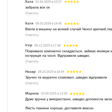
Катя
01.04.2026 в 10:37
забрала все ок
Ответить
Катя
09.03.2026 в 14:45
Взяли в машину на всякий случай.Чехол крепкий,тк
Ответить
Ігор
09.12.2025 в 17:46
Покривало компактно складається, займає мінімум міс
інструкція на чохлі. Відправили швидко.
Ответить
Назар
08.10.2025 в 18:44
Зручно та акуратно спаковані, швидко відправили
Ответить
Марина
03.09.2025 в 13:29
Дуже зручна у використанні, швидко допомогла зага
Якість тканини хороша, доставили вчасно.