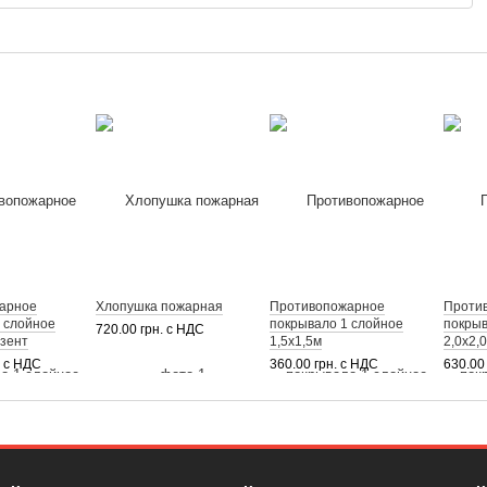
арное
Хлопушка пожарная
Противопожарное
Проти
 слойное
покрывало 1 слойное
покрыв
720.00 грн. с НДС
езент
1,5х1,5м
2,0х2,
. с НДС
360.00 грн. с НДС
630.00