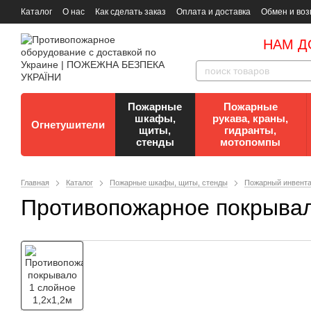
Каталог
О нас
Как сделать заказ
Оплата и доставка
Обмен и воз
Документы
Контакты
Документы по пожарной безопасности
НАМ Д
Пожарные
Пожарные
шкафы,
рукава, краны,
Огнетушители
щиты,
гидранты,
стенды
мотопомпы
Главная
Каталог
Пожарные шкафы, щиты, стенды
Пожарный инвент
Противопожарное покрывал