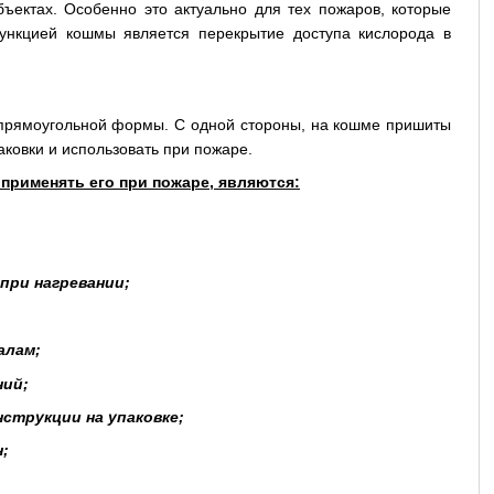
ъектах. Особенно это актуально для тех пожаров, которые
функцией кошмы является перекрытие доступа кислорода в
 прямоугольной формы. С одной стороны, на кошме пришиты
паковки и использовать при пожаре.
рименять его при пожаре, являются:
при нагревании;
алам;
ний;
струкции на упаковке;
;