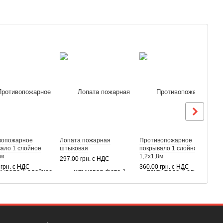
вопожарное
Лопата пожарная
Противопожарное
С
ало 1 слойное
штыковая
покрывало 1 слойное
к
0м
1,2х1,8м
297.00 грн. с НДС
2
 грн. с НДС
360.00 грн. с НДС