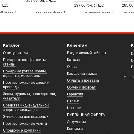
252.00 грн. с НДС
с НДС
297.00 грн. с НДС
285.00
Каталог
Клиентам
К
Огнетушители
Вход в личный кабинет
0
Пожарные шкафы, щиты,
Каталог
0
стенды
О нас
П
Пожарные рукава, краны,
Как сделать заказ
гидранты, мотопомпы
Э
Оплата и доставка
Противопожарные двери и
преграды
Обмен и возврат
Знаки, журналы, оповещатели,
Гарантия
указатели
Статьи
Средства индивидуальной
Новости
защиты и эвакуации
ПУБЛИЧНАЯ ОФЕРТА
Экипировка для пожарных
Документы
Противопожарные услуги
Контакты
Справочник компаний