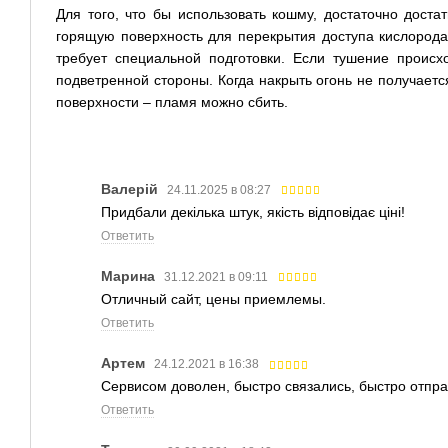
Для того, что бы использовать кошму, достаточно доста
горящую поверхность для перекрытия доступа кислорода
требует специальной подготовки. Если тушение происх
подветренной стороны. Когда накрыть огонь не получает
поверхности – пламя можно сбить.
Валерій
24.11.2025 в 08:27
Придбали декілька штук, якість відповідає ціні!
Ответить
Марина
31.12.2021 в 09:11
Отличный сайт, цены приемлемы.
Ответить
Артем
24.12.2021 в 16:38
Сервисом доволен, быстро связались, быстро отпр
Ответить