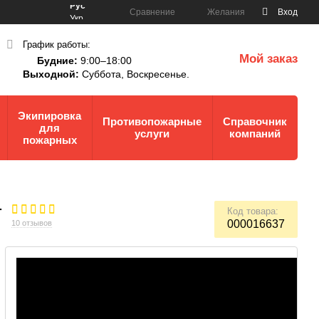
Рус
Сравнение
Желания
Вход
Укр
График работы:
Мой заказ
Будние:
9:00–18:00
0
Выходной:
Суббота,
Воскресенье.
Экипировка
Противопожарные
Справочник
для
услуги
компаний
пожарных
т
Код товара:
000016637
10 отзывов