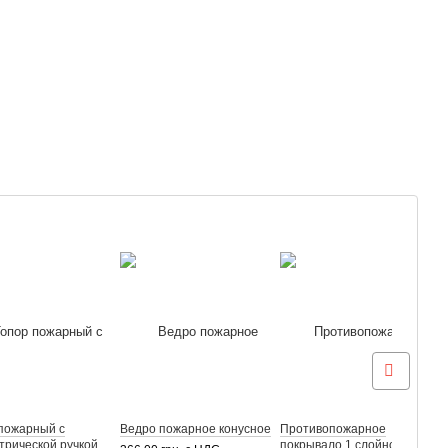
пожарный с
Ведро пожарное конусное
Противопожарное
Т
трической ручкой
покрывало 1 слойное