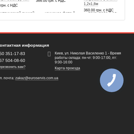
366.00 грн. с НДС
3
1,2х1,8м
 грн. с НДС
360.00 грн. с НДС
онтактная информация
50 351-17-83
Киев, ул. Николая Василенко 1 - Время
работы склада: пн-чт: 9:00-17:00, пт:
67 504-08-60
9:00-16:00
ерезвонить вам?
Карта проезда
л. почта:
zakaz@euroservis.com.ua