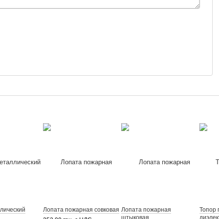
лический
Лопата пожарная совковая
Лопата пожарная
Топор 
штыковая
диэлек