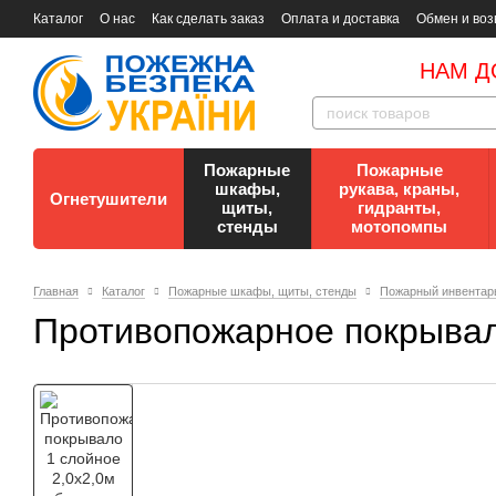
Каталог
О нас
Как сделать заказ
Оплата и доставка
Обмен и воз
Документы
Контакты
Документы по пожарной безопасности
НАМ Д
Пожарные
Пожарные
шкафы,
рукава, краны,
Огнетушители
щиты,
гидранты,
стенды
мотопомпы
Главная
Каталог
Пожарные шкафы, щиты, стенды
Пожарный инвентар
Противопожарное покрывало