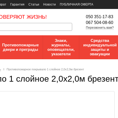
врат
Гарантия
Статьи
Новости
ПУБЛИЧНАЯ ОФЕРТА
ОВЕРЯЮТ ЖИЗНЬ!
050 351-17-83
067 504-08-60
Перезвонить вам?
Знаки,
Средства
Противопожарные
журналы,
индивидуальной
двери и преграды
оповещатели,
защиты и
указатели
эвакуации
ь
Противопожарное покрывало 1 слойное 2,0х2,0м брезент
 1 слойное 2,0х2,0м брезен