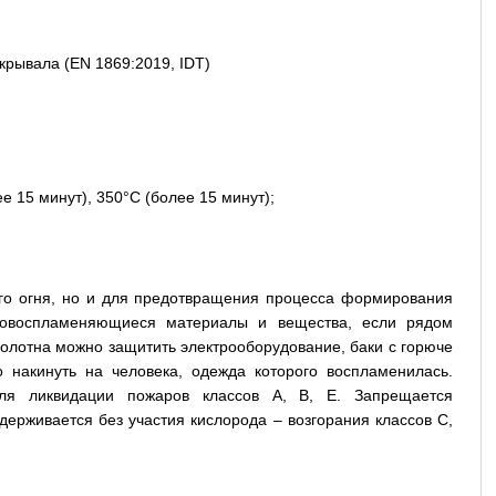
рывала (EN 1869:2019, IDT)
 15 минут), 350°С (более 15 минут);
го огня, но и для предотвращения процесса формирования
гковоспламеняющиеся материалы и вещества, если рядом
олотна можно защитить электрооборудование, баки с горюче
 накинуть на человека, одежда которого воспламенилась.
для ликвидации пожаров классов A, B, E. Запрещается
держивается без участия кислорода – возгорания классов С,