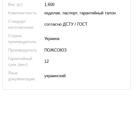
Вес (кг)
1,600
Комплектность
изделие, паспорт, гарантийный талон.
Стандарт
согласно ДСТУ / ГОСТ
изготовления
Страна
Украина
производитель
Производитель
ПОЖСОЮЗ
Гарантийный
12
срок (мес)
Язык
украинский
документации