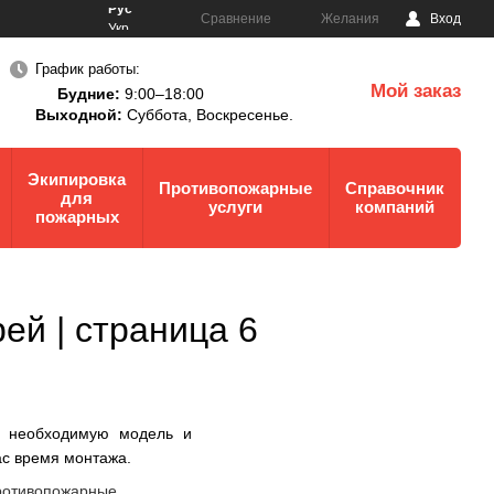
Рус
Сравнение
Желания
Вход
Укр
График работы:
Мой заказ
Будние:
9:00–18:00
0
Выходной:
Суббота,
Воскресенье.
Экипировка
Противопожарные
Справочник
для
услуги
компаний
пожарных
ей | страница 6
 необходимую модель и
ас время монтажа.