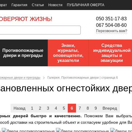
врат
Гарантия
Статьи
Новости
ПУБЛИЧНАЯ ОФЕРТА
ОВЕРЯЮТ ЖИЗНЬ!
050 351-17-83
067 504-08-60
Перезвонить вам?
Знаки,
Средства
Противопожарные
журналы,
индивидуальной
двери и преграды
оповещатели,
защиты и
указатели
эвакуации
ожарные двери и преграды
Галерея. Противопожарные двери | страница 6
тановленных огнестойких двер
Назад
1
2
3
4
5
6
7
8
9
Вперед
рных дверей быстро и качественно.
Поможем Вам выбрать
соб доставки на строительный объект и согласуем удобное для В