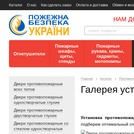
Каталог
О нас
Как сделать заказ
Оплата и доставка
Обмен и воз
Документы
Контакты
Документы по пожарной безопасности
НАМ Д
Пожарные
Пожарные
шкафы,
рукава, краны,
Огнетушители
щиты,
гидранты,
стенды
мотопомпы
Главная
Каталог
Противоп
Двери противопожарные
Галерея ус
всех типов
Двери противопожарные
одностворчатые глухие
Двери противопожарные
двустворчатые глухие
Установка противопожа
Двери противопожарные со
подберем оптимальный спо
стеклом одностворчатые