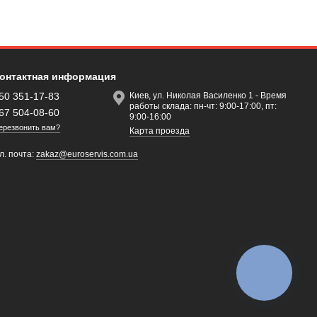
онтактная информация
50 351-17-83
Киев, ул. Николая Василенко 1 - Время
работы склада: пн-чт: 9:00-17:00, пт:
67 504-08-60
9:00-16:00
ерезвонить вам?
Карта проезда
л. почта:
zakaz@euroservis.com.ua
КНОПКА
ЗВ'ЯЗКУ