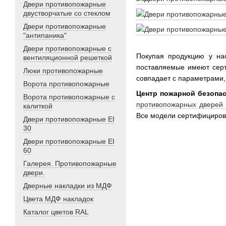
Двери противопожарные
двустворчатые со стеклом
Двери противопожарные
"антипаника"
Двери противопожарные с
Покупая продукцию у на
вентиляционной решеткой
поставляемые имеют серт
Люки противопожарные
совпадает с параметрами,
Ворота противопожарные
Центр пожарной безопа
Ворота противопожарные с
противопожарных дверей 
калиткой
Все модели сертифицирова
Двери противопожарные EI
30
Двери противопожарные EI
60
Галерея. Противопожарные
двери.
Дверные накладки из МДФ
Цвета МДФ накладок
Каталог цветов RAL