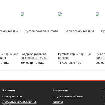
ый Д-66 (к) с
Задержка рукавная
Рукав пожарный Д-51 (к)
Рукав 
дарт)
пожарная ЗР (50-80)
полотно
полот
. с НДС
504.00 грн. с НДС
717.00 грн. с НДС
900.00
Каталог
Клиентам
К
Огнетушители
Вход в личный кабинет
0
Пожарные шкафы, щиты,
Каталог
0