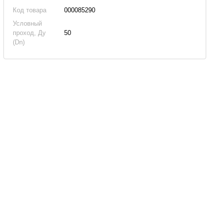
Код товара
000085290
Условный
проход, Ду
50
(Dn)