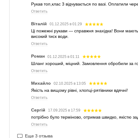
Рукав топ,клас 3 відчувається по вазі. Оплатили чер
Ответить
Віталій
01.12.2025 в 01:29
Ці пожежні рукави — справжня знахідка! Вони мають
високий тиск води.
Ответить
Роман
01.12.2025 в 01:11
Шланг хороший, міцний. Замовлення обробили за год
Ответить
Михайло
02.10.2025 в 13:05
Якість на вищому рівні, хлопці-рятівники вдячні!
Ответить
Сергій
17.09.2025 в 17:59
потрібно було терміново, отримав швидко, якістю з
Ответить
Еще 3 отзыва