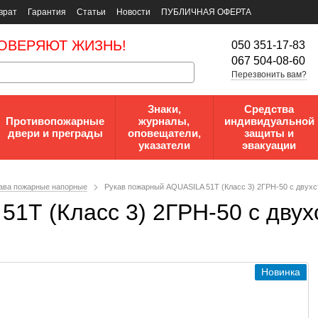
врат
Гарантия
Статьи
Новости
ПУБЛИЧНАЯ ОФЕРТА
ОВЕРЯЮТ ЖИЗНЬ!
050 351-17-83
067 504-08-60
Перезвонить вам?
Знаки,
Средства
Противопожарные
журналы,
индивидуальной
двери и преграды
оповещатели,
защиты и
указатели
эвакуации
ава пожарные напорные
Рукав пожарный AQUASILA 51Т (Класс 3) 2ГРН-50 с двух
51Т (Класс 3) 2ГРН-50 с дву
Новинка