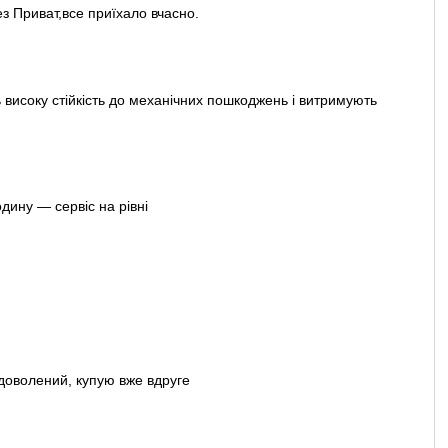
ез Приват,все приїхало вчасно.
 високу стійкість до механічних пошкоджень і витримують
ину — сервіс на рівні
адоволений, купую вже вдруге