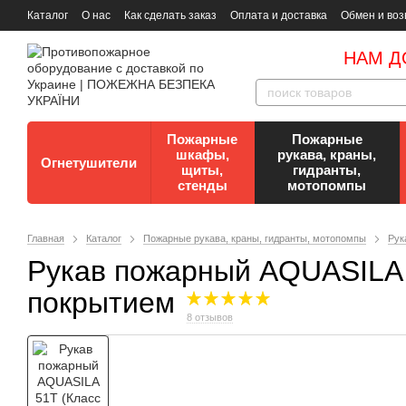
Каталог
О нас
Как сделать заказ
Оплата и доставка
Обмен и воз
Документы
Контакты
Документы по пожарной безопасности
НАМ Д
Пожарные
Пожарные
шкафы,
рукава, краны,
Огнетушители
щиты,
гидранты,
стенды
мотопомпы
Главная
Каталог
Пожарные рукава, краны, гидранты, мотопомпы
Рук
Рукав пожарный AQUASILA 
покрытием
8 отзывов