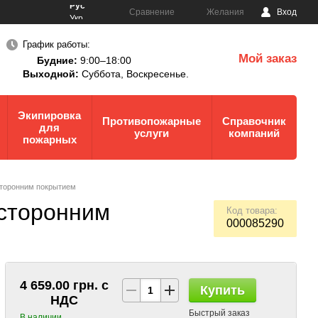
Рус
Сравнение
Желания
Вход
Укр
График работы:
Мой заказ
Будние:
9:00–18:00
0
Выходной:
Суббота,
Воскресенье.
Экипировка
Противопожарные
Справочник
для
услуги
компаний
пожарных
сторонним покрытием
хсторонним
Код товара:
000085290
4 659.00 грн. с
Купить
НДС
Быстрый заказ
В наличии