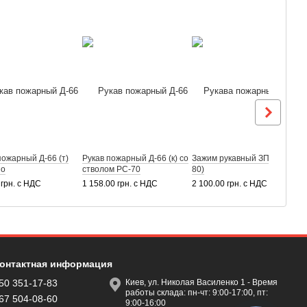
пожарный Д-66 (т)
Рукав пожарный Д-66 (к) со
Зажим рукавный ЗПР (50-
Р
но
стволом РС-70
80)
п
 грн. с НДС
1 158.00 грн. с НДС
2 100.00 грн. с НДС
4
онтактная информация
50 351-17-83
Киев, ул. Николая Василенко 1 - Время
работы склада: пн-чт: 9:00-17:00, пт:
67 504-08-60
9:00-16:00