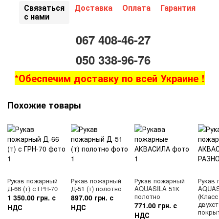
Связаться
Доставка
Оплата
Гарантия
с нами
067 408-46-27
050 338-96-76
*Обеспечим доставку по всей Украине !
Похожие товары
Рукав пожарный
Рукав пожарный
Рукав пожарный
Рукав
Д-66 (т) с ГРН-70
Д-51 (т) полотно
AQUASILA 51К
AQUAS
полотно
(Класс
1 350.00 грн. с
897.00 грн. с
двухс
771.00 грн. с
НДС
НДС
покры
НДС