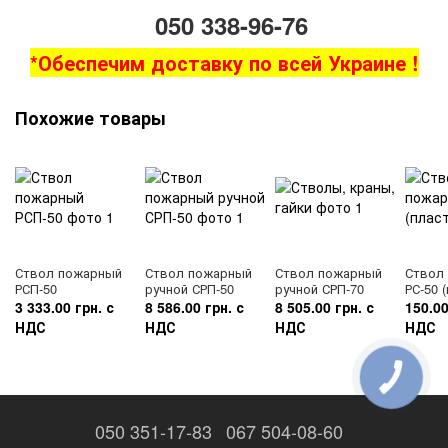
050 338-96-76
*Обеспечим доставку по всей Украине !
Похожие товары
Ствол пожарный
Ствол пожарный
Ствол пожарный
Ствол
РСП-50
ручной СРП-50
ручной СРП-70
РС-50 
3 333.00 грн. с
8 586.00 грн. с
8 505.00 грн. с
150.00
НДС
НДС
НДС
НДС
КНОПКА
ЗВ'ЯЗКУ
050 351-17-83
067 504-08-60