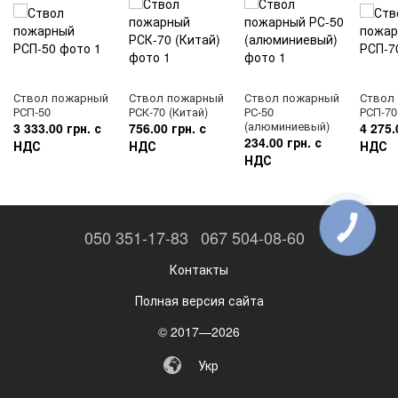
Ствол пожарный
Ствол пожарный
Ствол пожарный
Ствол
РСП-50
РСК-70 (Китай)
РС-50
РСП-70
(алюминиевый)
3 333.00 грн. с
756.00 грн. с
4 275.
234.00 грн. с
НДС
НДС
НДС
НДС
КНОПКА
050 351-17-83
067 504-08-60
ЗВ'ЯЗКУ
Контакты
Полная версия сайта
© 2017—2026
Укр