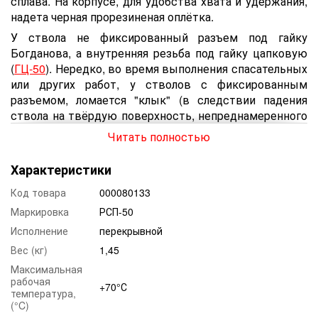
сплава. На корпусе, для удобства хвата и удержания,
надета черная прорезиненая оплётка.
У ствола не фиксированный разъем под гайку
Богданова, а внутренняя резьба под гайку цапковую
(
ГЦ-50
). Нередко, во время выполнения спасательных
или других работ, у стволов с фиксированным
разъемом, ломается "клык" (в следствии падения
ствола на твёрдую поверхность, непреднамеренного
удара и т.д.). Этот же ствол лишен такого недостатка:
Читать полностью
в случае непредвиденной поломки, пришедшая в
негодность ГЦ просто выкручивается, а на её место
Характеристики
устанавливается новая деталь.
Код товара
000080133
Характеристики:
Маркировка
РСП-50
Условный проход соединительной головки, мм: 50,
Исполнение
перекрывной
Рабочее давление, МПа: 0.4 - 0.6,
Вес (кг)
1,45
Расход воды при 0,4 МПа, л/с, не менее:
Максимальная
- сплошной струи: 2.7,
рабочая
+70°С
температура,
- распыленной струи: 2,
(°C)