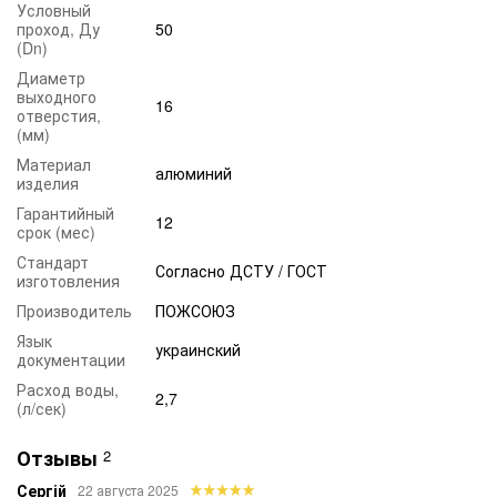
Дальность струи м, не менее:
Условный
проход, Ду
50
- сплошной струи: 30,
(Dn)
- распыленной струи: 11,
Диаметр
выходного
Габаритные размеры, мм: 370×120,
16
отверстия,
Масса, кг, не более: 1.45.
(мм)
Материал
Головка цапковая ГЦ-50 не входит в комплектацию
алюминий
изделия
ствола и приобретается отдельно
.
Гарантийный
12
срок (мес)
ПОЖЕЖНА БЕЗПЕКА УКРАЇНИ
Стандарт
Согласно ДСТУ / ГОСТ
изготовления
Производитель
ПОЖСОЮЗ
Язык
украинский
документации
Расход воды,
2,7
(л/сек)
Отзывы
2
Сергій
22 августа 2025