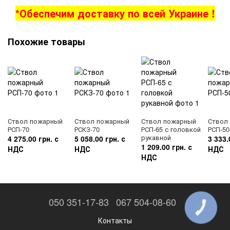
*Обеспечим доставку по всей Украине !
Похожие товары
Ствол пожарный
Ствол пожарный
Ствол пожарный
Ствол
РСП-70
РСКЗ-70
РСП-65 с головкой
РСП-50
рукавной
4 275.00 грн. с
5 058.00 грн. с
3 333.
1 209.00 грн. с
НДС
НДС
НДС
НДС
050 351-17-83
067 504-08-60
КНОПКА
ЗВ'ЯЗКУ
Контакты