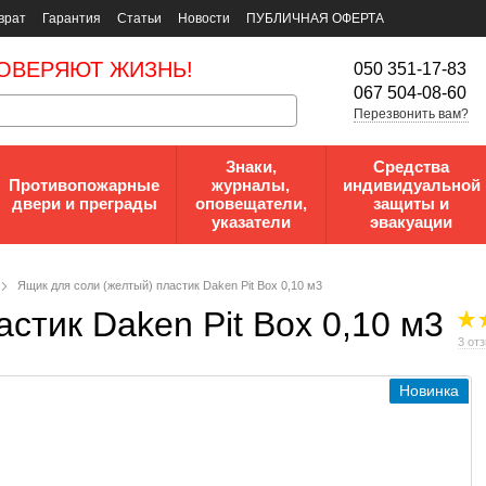
врат
Гарантия
Статьи
Новости
ПУБЛИЧНАЯ ОФЕРТА
ОВЕРЯЮТ ЖИЗНЬ!
050 351-17-83
067 504-08-60
Перезвонить вам?
Знаки,
Средства
Противопожарные
журналы,
индивидуальной
двери и преграды
оповещатели,
защиты и
указатели
эвакуации
Ящик для соли (желтый) пластик Daken Pit Box 0,10 м3
стик Daken Pit Box 0,10 м3
3 от
Новинка