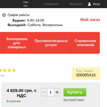
Рус
Сравнение
Желания
Вход
Укр
График работы:
Мой заказ
Будние:
9:00–18:00
0
Выходной:
Суббота,
Воскресенье.
Экипировка
Противопожарные
Справочник
для
услуги
компаний
пожарных
Код товара:
000085416
зыва
4 629.00 грн. с
Купить
НДС
Быстрый заказ
В наличии