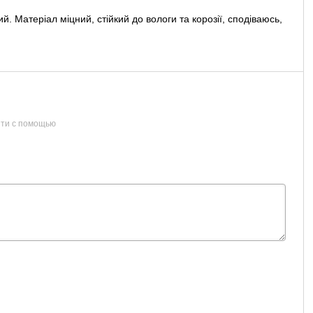
. Матеріал міцний, стійкий до вологи та корозії, сподіваюсь,
ти с помощью