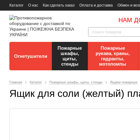
Каталог
О нас
Как сделать заказ
Оплата и доставка
Обмен и воз
Документы
Контакты
Документы по пожарной безопасности
НАМ Д
Пожарные
Пожарные
шкафы,
рукава, краны,
Огнетушители
щиты,
гидранты,
стенды
мотопомпы
Главная
Каталог
Пожарные шкафы, щиты, стенды
Ящики пожарные
Ящик для соли (желтый) пла