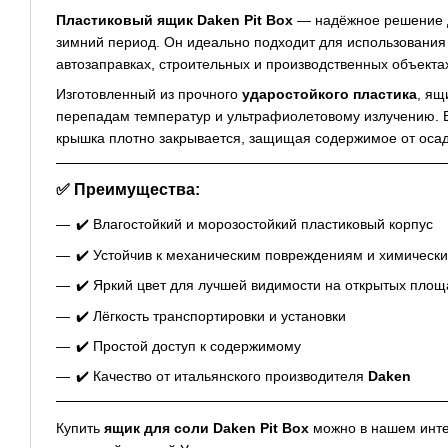
Пластиковый ящик Daken Pit Box
— надёжное решение дл
зимний период. Он идеально подходит для использования в
автозаправках, строительных и производственных объекта
Изготовленный из прочного
ударостойкого пластика
, ящ
перепадам температур и ультрафиолетовому излучению. Е
крышка плотно закрывается, защищая содержимое от осад
✅ Преимущества:
✔️ Влагостойкий и морозостойкий пластиковый корпус
✔️ Устойчив к механическим повреждениям и химическ
✔️ Яркий цвет для лучшей видимости на открытых площ
✔️ Лёгкость транспортировки и установки
✔️ Простой доступ к содержимому
✔️ Качество от итальянского производителя
Daken
Купить
ящик для соли Daken Pit Box
можно в нашем инте