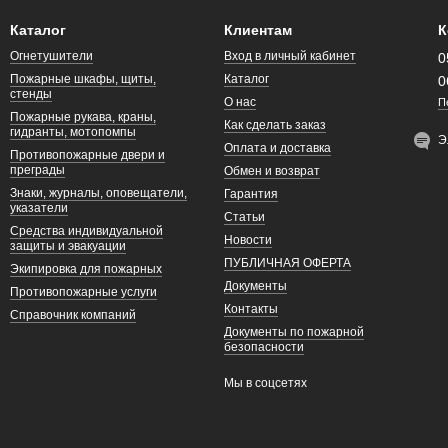
Каталог
Клиентам
К
Огнетушители
Вход в личный кабинет
0
Пожарные шкафы, щиты,
Каталог
0
стенды
О нас
П
Пожарные рукава, краны,
Как сделать заказ
гидранты, мотопомпы
Э
Оплата и доставка
Противопожарные двери и
преграды
Обмен и возврат
Знаки, журналы, оповещатели,
Гарантия
указатели
Статьи
Средства индивидуальной
Новости
защиты и эвакуации
ПУБЛИЧНАЯ ОФЕРТА
Экипировка для пожарных
Документы
Противопожарные услуги
Контакты
Справочник компаний
Документы по пожарной
безопасности
Мы в соцсетях