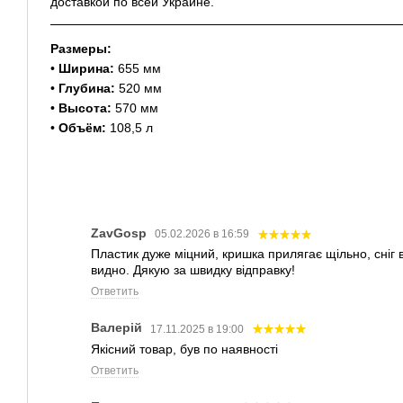
доставкой по всей Украине.
Размеры:
•
Ширина:
655 мм
•
Глубина:
520 мм
•
Высота:
570 мм
•
Объём:
108,5 л
ZavGosp
05.02.2026 в 16:59
Пластик дуже міцний, кришка прилягає щільно, сніг 
видно. Дякую за швидку відправку!
Ответить
Валерій
17.11.2025 в 19:00
Якісний товар, був по наявності
Ответить