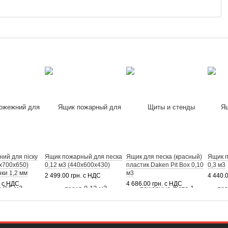
ий для піску
Ящик пожарный для песка
Ящик для песка (красный)
Ящик п
0х700х650)
0,12 м3 (440х600х430)
пластик Daken Pit Box 0,10
0,3 м3
ки 1,2 мм
м3
2 499.00 грн. с НДС
4 440.
. с НДС
4 686.00 грн. с НДС