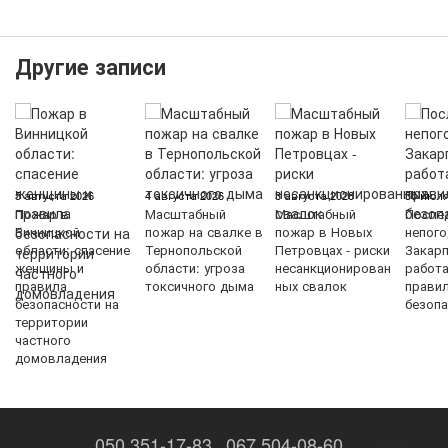
Другие записи
5 августа 2026
4 августа 2026
3 августа 2026
30 июля
Пожар в
Масштабный
Масштабный
После
Винницкой
пожар на свалке в
пожар в Новых
непого
области: спасение
Тернопольской
Петровцах - риски
Закарп
женщины и
области: угроза
несанкционирован
работ
правила
токсичного дыма
ных свалок
прави
безопасности на
безопа
территории
частного
домовладения
050 351-17-83
067 504-08-60