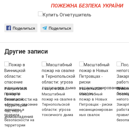
ПОЖЕЖНА БЕЗПЕКА УКРАЇНИ
Поделиться
Поделиться
Другие записи
5 августа 2026
4 августа 2026
3 августа 2026
30 июля
Пожар в
Масштабный
Масштабный
После
Винницкой
пожар на свалке в
пожар в Новых
непого
области: спасение
Тернопольской
Петровцах - риски
Закарп
женщины и
области: угроза
несанкционирован
работ
правила
токсичного дыма
ных свалок
прави
безопасности на
безопа
территории