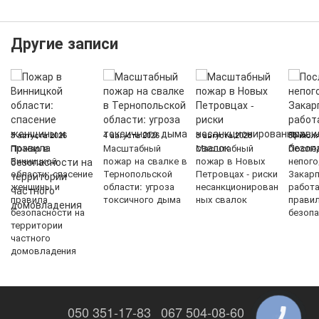
Другие записи
5 августа 2026
4 августа 2026
3 августа 2026
30 июля
Пожар в
Масштабный
Масштабный
После
Винницкой
пожар на свалке в
пожар в Новых
непого
области: спасение
Тернопольской
Петровцах - риски
Закарп
женщины и
области: угроза
несанкционирован
работ
правила
токсичного дыма
ных свалок
прави
безопасности на
безопа
территории
частного
домовладения
050 351-17-83
067 504-08-60
КНОПКА