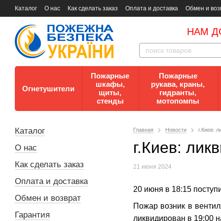
Каталог
О нас
Как сделать заказ
Оплата и доставка
Обмен и воз
Документы
Контакты
Документы по пожарной безопасности
НАМ Д
Пожарные
Пожарные
шкафы,
рукава, краны,
Огнетушители
щиты,
гидранты,
стенды
мотопомпы
Каталог
Главная
Новости
г.Киев: 
г.Киев: лик
О нас
Как сделать заказ
21 июня 2024
Оплата и доставка
20 июня в 18:15 поступ
Обмен и возврат
Пожар возник в венти
Гарантия
ликвидирован в 19:00 н