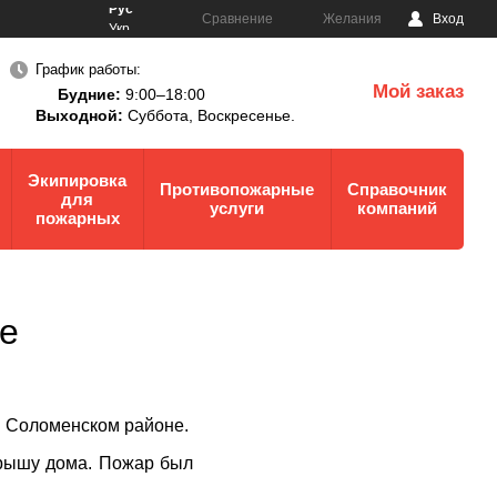
Рус
Сравнение
Желания
Вход
Укр
График работы:
Мой заказ
Будние:
9:00–18:00
0
Выходной:
Суббота,
Воскресенье.
Экипировка
Противопожарные
Справочник
для
услуги
компаний
пожарных
ке
 в Соломенском районе.
крышу дома. Пожар был