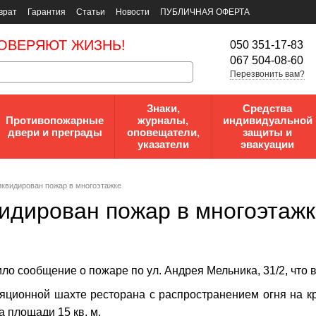
врат
Гарантия
Статьи
Новости
ПУБЛИЧНАЯ ОФЕРТА
ОВЕРЯЮТ ЖИЗНЬ!
050 351-17-83
067 504-08-60
Перезвонить вам?
Знаки,
Средства
Противопожарные
журналы,
индивидуальной
двери и преграды
оповещатели,
защиты и
указатели
эвакуации
ликвидирован пожар в многоэтажке
видирован пожар в многоэтаж
ило сообщение о пожаре по ул. Андрея Мельника, 31/2, что
ляционной шахте ресторана с распространением огня на 
а площади 15 кв. м.