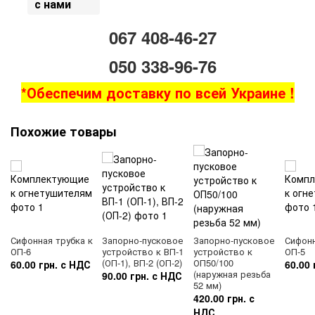
с нами
067 408-46-27
050 338-96-76
*Обеспечим доставку по всей Украине !
Похожие товары
Сифонная трубка к
Запорно-пусковое
Запорно-пусковое
Сифонн
ОП-6
устройство к ВП-1
устройство к
ОП-5
(ОП-1), ВП-2 (ОП-2)
ОП50/100
60.00 грн. с НДС
60.00 
(наружная резьба
90.00 грн. с НДС
52 мм)
420.00 грн. с
НДС